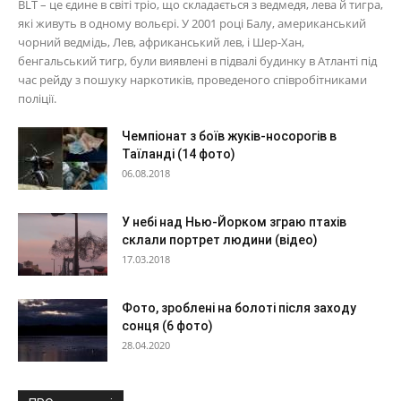
BLT – це єдине в світі тріо, що складається з ведмедя, лева й тигра,
які живуть в одному вольєрі. У 2001 році Балу, американський
чорний ведмідь, Лев, африканський лев, і Шер-Хан,
бенгальський тигр, були виявлені в підвалі будинку в Атланті під
час рейду з пошуку наркотиків, проведеного співробітниками
поліції.
Чемпіонат з боїв жуків-носорогів в
Таїланді (14 фото)
06.08.2018
У небі над Нью-Йорком зграю птахів
склали портрет людини (відео)
17.03.2018
Фото, зроблені на болоті після заходу
сонця (6 фото)
28.04.2020