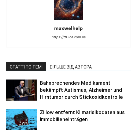
maxwelhelp
https://ttt.1ca.com.ua
СТАТТІ ПО ТЕМІ
БІЛЬШЕ ВІД АВТОРА
Bahnbrechendes Medikament
bekämpft Autismus, Alzheimer und
Hirntumor durch Stickoxidkontrolle
Zillow entfernt Klimarisikodaten aus
Immobilieneinträgen