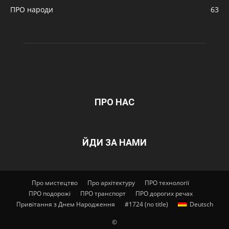
ПРО народи
63
ПРО НАС
ЙДИ ЗА НАМИ
Про мистецтво
Про архітектуру
ПРО технології
ПРО подорожі
ПРО транспорт
ПРО дорогих речах
Привітання з Днем Народження
#1724 (no title)
Deutsch
©