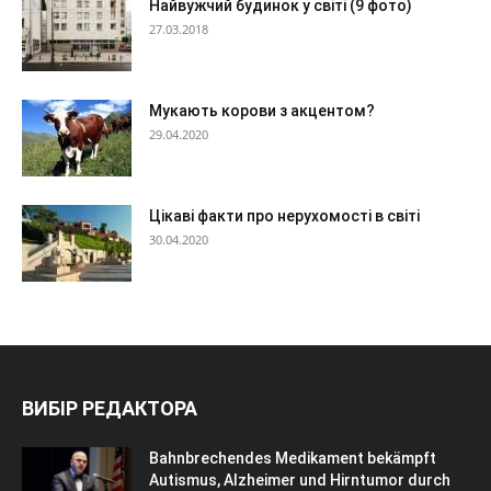
Найвужчий будинок у світі (9 фото)
27.03.2018
Мукають корови з акцентом?
29.04.2020
Цікаві факти про нерухомості в світі
30.04.2020
ВИБІР РЕДАКТОРА
Bahnbrechendes Medikament bekämpft
Autismus, Alzheimer und Hirntumor durch