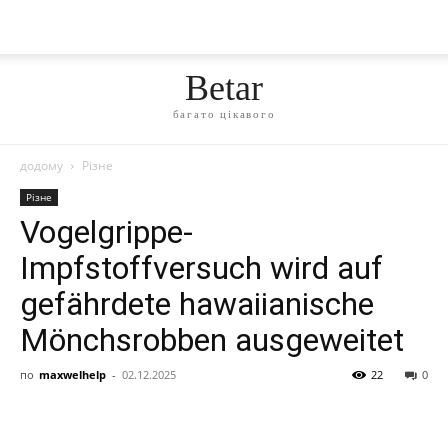
Betar
багато цікавого
додому
Різне
Різне
Vogelgrippe-
Impfstoffversuch wird auf
gefährdete hawaiianische
Mönchsrobben ausgeweitet
по
maxwelhelp
-
02.12.2025
22
0