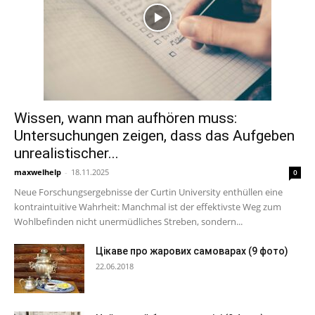
Wissen, wann man aufhören muss:
Untersuchungen zeigen, dass das Aufgeben
unrealistischer...
maxwelhelp
-
18.11.2025
0
Neue Forschungsergebnisse der Curtin University enthüllen eine
kontraintuitive Wahrheit: Manchmal ist der effektivste Weg zum
Wohlbefinden nicht unermüdliches Streben, sondern...
Цікаве про жарових самоварах (9 фото)
22.06.2018