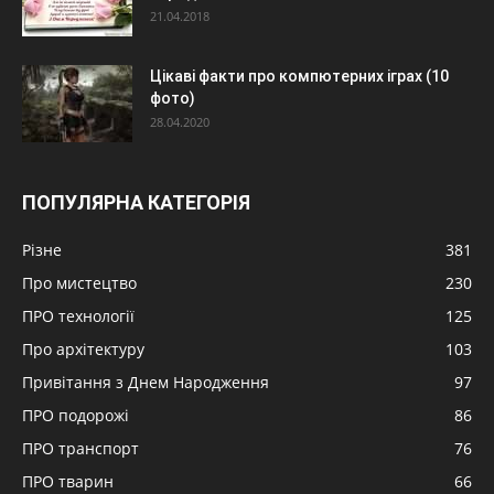
21.04.2018
Цікаві факти про компютерних іграх (10
фото)
28.04.2020
ПОПУЛЯРНА КАТЕГОРІЯ
Різне
381
Про мистецтво
230
ПРО технології
125
Про архітектуру
103
Привітання з Днем Народження
97
ПРО подорожі
86
ПРО транспорт
76
ПРО тварин
66