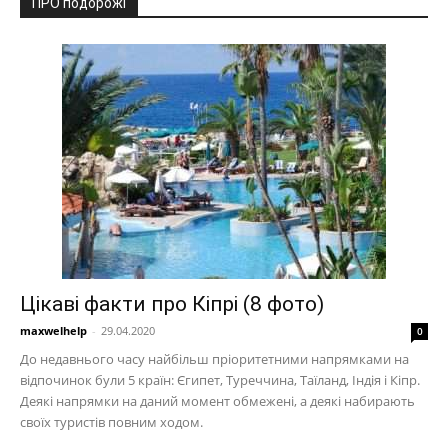
ПРО подорожі
Цікаві факти про Кіпрі (8 фото)
maxwelhelp
-
29.04.2020
0
До недавнього часу найбільш пріоритетними напрямками на
відпочинок були 5 країн: Єгипет, Туреччина, Таїланд, Індія і Кіпр.
Деякі напрямки на даний момент обмежені, а деякі набирають
своїх туристів повним ходом.