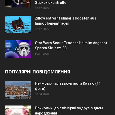
Stickoxidkontrolle
02.12.2025
Zillow entfernt Klimarisikodaten aus
Immobilieneinträgen
02.12.2025
Star Wars Scout Trooper Helm im Angebot:
Sparen Sie jetzt 33...
30.11.2025
ПОПУЛЯРНІ ПОВІДОМЛЕННЯ
Неймовірні плаваючі міста Китаю (11
фото)
30.04.2020
Прикольні до сліз вірші подрузі з днем
народження