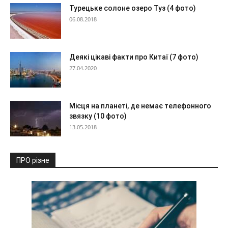
Турецьке солоне озеро Туз (4 фото)
06.08.2018
Деякі цікаві факти про Китаї (7 фото)
27.04.2020
Місця на планеті, де немає телефонного
звязку (10 фото)
13.05.2018
ПРО різне