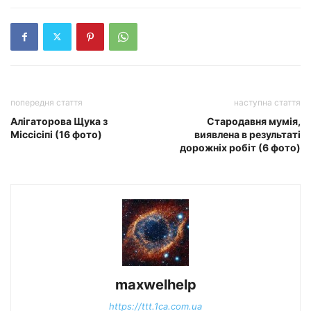
попередня стаття
наступна стаття
Алігаторова Щука з
Стародавня мумія,
Міссісіпі (16 фото)
виявлена в результаті
дорожніх робіт (6 фото)
maxwelhelp
https://ttt.1ca.com.ua