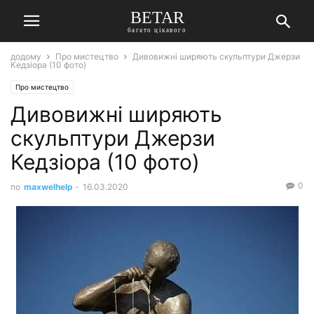
BETAR
багато цікавого
додому
Про мистецтво
Дивовижні ширяють скульптури Джерзи
Кедзіора (10 фото)
Про мистецтво
Дивовижні ширяють
скульптури Джерзи
Кедзіора (10 фото)
0
по
maxwelhelp
-
16.03.2020