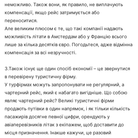
неможливо. Також вони, як правило, не виплачують
компенсації, якщо рейс затримується або
переноситися.
Але великим плюсом є те, що такі компанії надають
можливість літати в Амстердам або у Францію всього
лише за кілька десятків євро. Погодьтеся, адже відмінна
компенсація за всі незручності.
3.Також існує ще один спосіб економії – це звернутися
в перевірену туристичну фірму.
У турфірмах можуть запропонувати не регулярний, а
чартерний рейс, який є набагато вигідніше. Що собою
являє чартерний рейс? Великі туристичні фірми
продають путівки в один напрямок, і як тільки кількість
пасажирів досягне певної цифри, орендують у
авіаперевізників літак з екіпажем, щоб доставити до
місця призначення. Інакше кажучи, це разовий