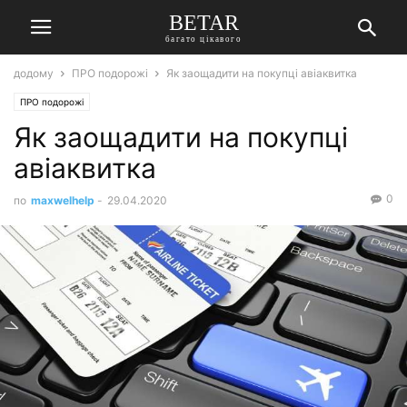
BETAR
багато цікавого
додому
ПРО подорожі
Як заощадити на покупці авіаквитка
ПРО подорожі
Як заощадити на покупці
авіаквитка
0
по
maxwelhelp
-
29.04.2020