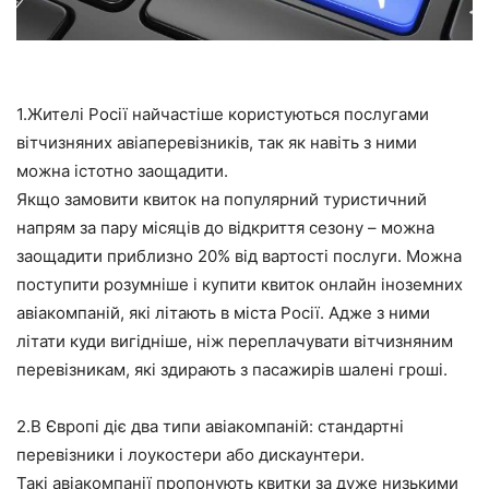
1.Жителі Росії найчастіше користуються послугами
вітчизняних авіаперевізників, так як навіть з ними
можна істотно заощадити.
Якщо замовити квиток на популярний туристичний
напрям за пару місяців до відкриття сезону – можна
заощадити приблизно 20% від вартості послуги. Можна
поступити розумніше і купити квиток онлайн іноземних
авіакомпаній, які літають в міста Росії. Адже з ними
літати куди вигідніше, ніж переплачувати вітчизняним
перевізникам, які здирають з пасажирів шалені гроші.
2.В Європі діє два типи авіакомпаній: стандартні
перевізники і лоукостери або дискаунтери.
Такі авіакомпанії пропонують квитки за дуже низькими