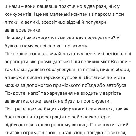
цінами – вони дешевше практично в два рази, ніж у
конкурентів. І це не маленькі компанії з парком в три
літаки, а великі, всесвітньо відомі й популярні
авіаперевізники.
На чому і як економлять на квитках дискаунтери? У
буквальному сенсі слова – на всьому.
По-перше, вони зазвичай літають у невеликі регіональні
аеропорти, які розміщуються біля великих міст Європи –
там більш дешеве обслуговування літаків, нижче збори,
а також є диспетчерське супровід. Дістатися до міста
можна за допомогою приміського поїзда або автобуса.
По-друге, напої та харчування не входить у вартість
авіаквитка, отже, вам їх не будуть пропонувати.
По-третє, вам не будуть оформляти і сам квиток, так як
бронювання та реєстрація на рейс лоукостерів
відбувається в електронному вигляді. Повернути такий
квиток і отримати гроші назад, якщо поїздка зірветься,