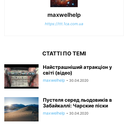
maxwelhelp
https://ttt.1ca.com.ua
СТАТТІ ПО ТЕМІ
Найстрашніший атракціон у
світі (відео)
maxwelhelp
-
30.04.2020
Пустеля серед льодовиків в
Забайкаллі: Чарские піски
maxwelhelp
-
30.04.2020