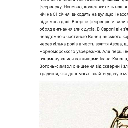
феєрверку. Напевно, кожен житель нашої 
ніч на 01 січня, виходять на вулицю і н
піде мова далі. Вперше феєрверк з’явилися
обряд вигнання злих духів. В Європі він з’
невід’ємною частиною Венеціанського кар
через кілька років в честь взяття Азова,
Чорноморського узбережжя. Але перші вогн
ознаменувалися вогнищами Івана-Купала, 
Вогонь-символ очищення від скверни і з
традиція, яка допомагає знайти удачу в м