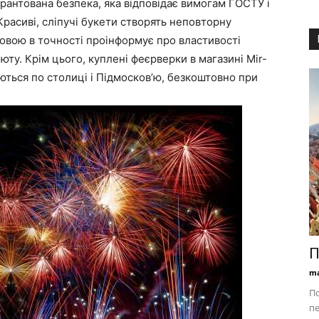
 гарантована безпека, яка відповідає вимогам ГОСТУ і
расиві, сліпучі букети створять неповторну
мовою в точності проінформує про властивості
юту. Крім цього, куплені феєрверки в магазині Mir-
ються по столиці і Підмосков’ю, безкоштовно при
П
ma
По
пе