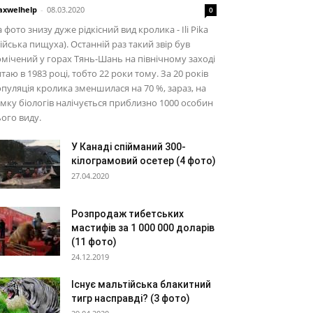
xwelhelp
-
08.03.2020
0
 фото знизу дуже рідкісний вид кролика - Ili Pika
лійська пищуха). Останній раз такий звір був
мічений у горах Тянь-Шань на північному заході
таю в 1983 році, тобто 22 роки тому. За 20 років
пуляція кролика зменшилася на 70 %, зараз, на
мку біологів налічується приблизно 1000 особин
ого виду.
У Канаді спійманий 300-
кілограмовий осетер (4 фото)
27.04.2020
Розпродаж тибетських
мастифів за 1 000 000 доларів
(11 фото)
24.12.2019
Існує мальтійська блакитний
тигр насправді? (3 фото)