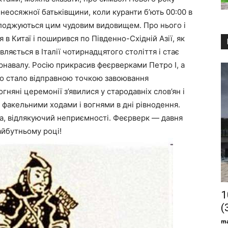
неосяжної батьківщини, коли куранти б’ють 00:00 в
асолоджуються цим чудовим видовищем. Про нього і
 в Китаї і поширився по Південно-Східній Азії, як
являється в Італії чотирнадцятого століття і стає
навалу. Росію прикрасив феєрверками Петро І, а
 що стало відправною точкою завоювання
яні церемонії з’явилися у стародавніх слов’ян і
факельними ходами і вогнями в дні рівнодення.
ла, відлякуючий неприємності. Феєрверк — давня
айбутньому році!
1
(
ma