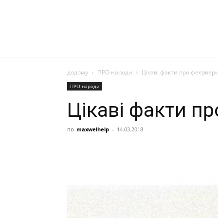
додому
ПРО народи
Цікаві факти про феєрвер
ПРО народи
Цікаві факти п
по
maxwelhelp
-
14.03.2018