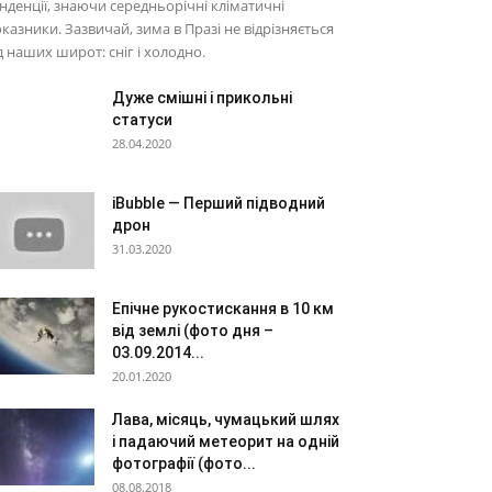
нденції, знаючи середньорічні кліматичні
казники. Зазвичай, зима в Празі не відрізняється
д наших широт: сніг і холодно.
Дуже смішні і прикольні
статуси
28.04.2020
iBubble — Перший підводний
дрон
31.03.2020
Епічне рукостискання в 10 км
від землі (фото дня –
03.09.2014...
20.01.2020
Лава, місяць, чумацький шлях
і падаючий метеорит на одній
фотографії (фото...
08.08.2018