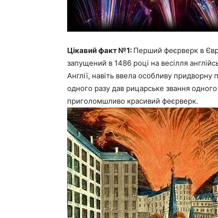
Цікавий факт №1:
Перший феєрверк в Євро
запущений в 1486 році на весілля англійсь
Англії, навіть ввела особливу придворну 
одного разу дав рицарське звання одного
приголомшливо красивий феєрверк.