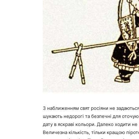
З наближенням свят росіяни не задаютьс
шукають недорогі та безпечні для оточую
дату в яскраві кольори. Далеко ходити не
Величезна кількість, тільки кращою пірот