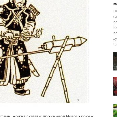
ma
На
(і
по
Ки
по
ду
ць
ктами, можна сказати, про символ Нового року –