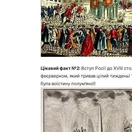
Цікавий факт №2:
Вступ Росії до XVIII ст
феєрверком, який тривав цілий тиждень! Т
була воістину полум’яної!