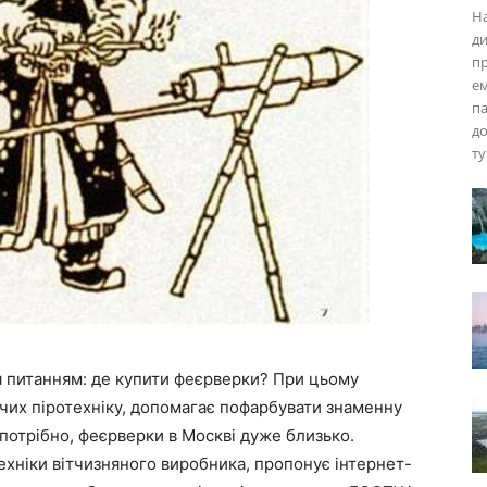
На
ди
пр
ем
па
до
ту
я питанням: де купити феєрверки? При цьому
чих піротехніку, допомагає пофарбувати знаменну
 потрібно, феєрверки в Москві дуже близько.
ехніки вітчизняного виробника, пропонує інтернет-