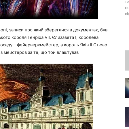
те
по
ві
пі, записи про який збереглися в документах, був
кого короля Генріха VII. Єлизавета I, королева
посаду – фейерверкмейстер, а король Яків II Стюарт
 з мейстеров за те, що той влаштував