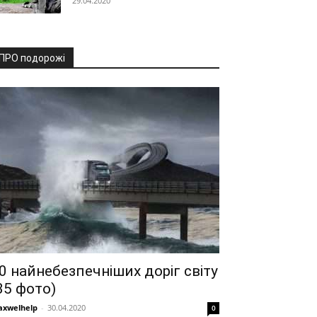
29.04.2020
ПРО подорожі
0 найнебезпечніших доріг світу
35 фото)
xwelhelp
-
30.04.2020
0