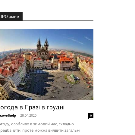
ПРО різне
огода в Празі в грудні
xwelhelp
-
28.04.2020
0
году, особливо в зимовий час, складно
редбачити, проте можна виявити загальні