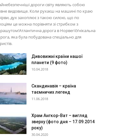
йнебезпечніші дороги світу являють собою
вне видовище. Коли рухаєш на машині по краю
ірви, дух захоплює з такою силою, що по
оціям це можна порівняти зі стрибком з
рашутом!Атлантична дорога в НорвегіїУнікальна
рога, яка була побудована спеціально для
ристів.
Дивовижні країни нашої
планети (9 фото)
10.04.2018
Скандинавія – країна
таємничих легенд
11.06.2018
Храм Ангкор-Ват – вигляд
зверху (фото дня – 17.09.2014
року)
30.04.2020