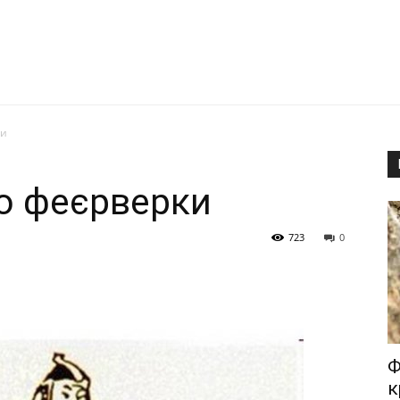
ки
ро феєрверки
723
0
Ф
к