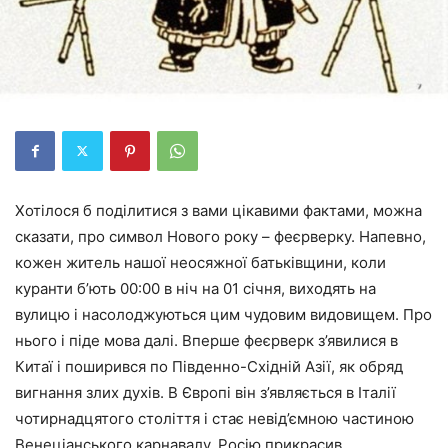
Хотілося б поділитися з вами цікавими фактами, можна
сказати, про символ Нового року – феєрверку. Напевно,
кожен житель нашої неосяжної батьківщини, коли
куранти б’ють 00:00 в ніч на 01 січня, виходять на
вулицю і насолоджуються цим чудовим видовищем. Про
нього і піде мова далі. Вперше феєрверк з’явилися в
Китаї і поширився по Південно-Східній Азії, як обряд
вигнання злих духів. В Європі він з’являється в Італії
чотирнадцятого століття і стає невід’ємною частиною
Венеціанського карнавалу. Росію прикрасив