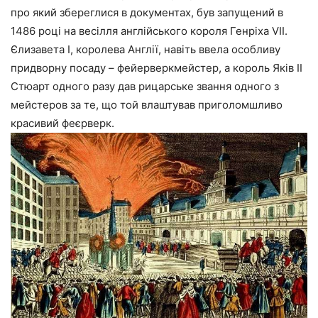
про який збереглися в документах, був запущений в
1486 році на весілля англійського короля Генріха VII.
Єлизавета I, королева Англії, навіть ввела особливу
придворну посаду – фейерверкмейстер, а король Яків II
Стюарт одного разу дав рицарське звання одного з
мейстеров за те, що той влаштував приголомшливо
красивий феєрверк.