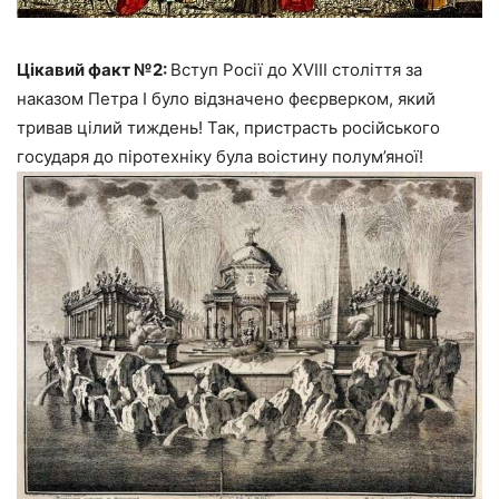
Цікавий факт №2:
Вступ Росії до XVIII століття за
наказом Петра I було відзначено феєрверком, який
тривав цілий тиждень! Так, пристрасть російського
государя до піротехніку була воістину полум’яної!