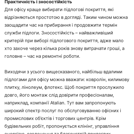
Практичність і зносостійкість
Для офісу краще вибирати підлогові покриття, які
відрізняються простотою в догляді. Таким чином можна
заощадити час на прибирання і продовжити термін
служби підлоги. Зносостійкість – найважливіший
критерій при виборі підлогового покриття, адже мало
хто захоче через кілька років знову витрачати гроші, а
головне – час на ремонтні роботи.
Виходячи з усього вищесказаного, найбільш вдалими
підлогами для офісу можна вважати: ковролін, килимову
плитку, лінолеум, флотекс. Щоб покриття прослужило
довго, його монтаж слід довірити професіоналам,
наприклад, компанії Atalian. Тут вам запропонують
широкий спектр послуг по обслуговуванню офісних і
промислових об’єктів і торгових центрів. Крім
будівельних робіт, пропонується клінінг, управління
енергією, озеленення та благоустрій прилеглих