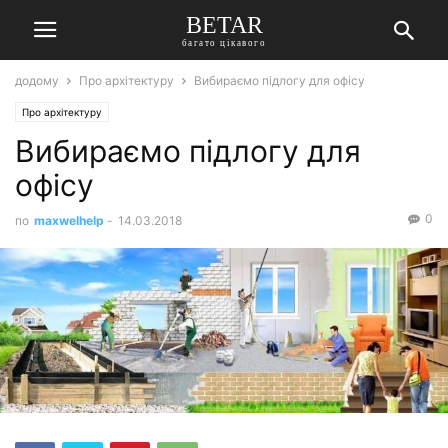
BETAR
багато цікавого
додому
Про архітектуру
Вибираємо підлогу для офісу
Про архітектуру
Вибираємо підлогу для
офісу
0
по
maxwelhelp
-
14.03.2018