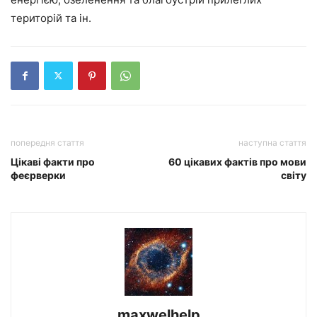
територій та ін.
попередня стаття
наступна стаття
Цікаві факти про
60 цікавих фактів про мови
феєрверки
світу
maxwelhelp