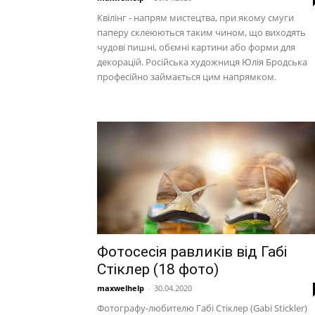
Квілінг - напрям мистецтва, при якому смуги
паперу склеюються таким чином, що виходять
чудові пишні, обємні картини або форми для
декорацій. Російська художниця Юлія Бродська
професійно займається цим напрямком.
Фотосесія равликів від Габі
Стіклер (18 фото)
maxwelhelp
-
30.04.2020
Фотографу-любителю Габі Стіклер (Gabi Stickler)