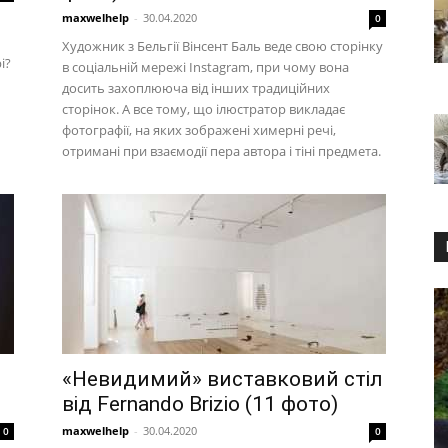
maxwelhelp
-
30.04.2020
0
Художник з Бельгії Вінсент Баль веде свою сторінку
і?
в соціальній мережі Instagram, при чому вона
досить захоплююча від інших традиційних
сторінок. А все тому, що ілюстратор викладає
фотографії, на яких зображені химерні речі,
отримані при взаємодії пера автора і тіні предмета.
«Невидимий» виставковий стіл
від Fernando Brizio (11 фото)
maxwelhelp
-
30.04.2020
0
0