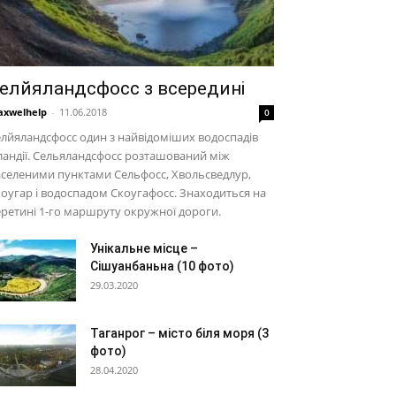
елйяландсфосс з всередині
xwelhelp
-
11.06.2018
0
лйяландсфосс один з найвідоміших водоспадів
ландії. Сельяландсфосс розташований між
селеними пунктами Сельфосс, Хвольсведлур,
оугар і водоспадом Скоугафосс. Знаходиться на
ретині 1-го маршруту окружної дороги.
Унікальне місце –
Сішуанбаньна (10 фото)
29.03.2020
Таганрог – місто біля моря (3
фото)
28.04.2020