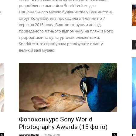
розроблена компанією Snarkitecture для
 і
Національного музею будівництва у Вашингтоні,
округ Колумбія, яка проходила з 4 липня по 7
вересня 2015 року. Використовуючи досвід,
проведеного літнього відпочинку на пляжі з його
природними та культурними елементами,
Snarkitecture спробувала реалізувати пляж у
великій залі музею.
Фотоконкурс Sony World
Photography Awards (15 фото)
maxwelhelp
-
30.04.2020
0
0