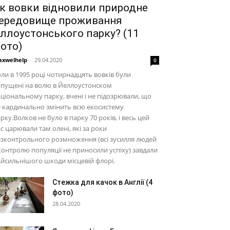
к вовки відновили природне
ередовище проживання
ллоустонського парку? (11
ото)
xwelhelp
-
29.04.2020
0
ли в 1995 році чотирнадцять вовків були
ипущені на волю в Йеллоустонском
ціональному парку, вчені і не підозрювали, що
 кардинально змінить всю екосистему
рку.Волков не було в парку 70 років, і весь цей
с царювали там олені, які за роки
зконтрольного розмноження (всі зусилля людей
контролю популяції не приносили успіху) завдали
йсильнішого шкоди місцевій флорі.
Стежка для качок в Англії (4
фото)
28.04.2020