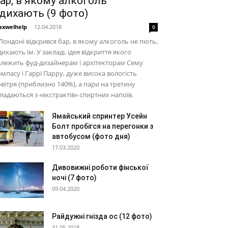
ар, в якому алкоголь
дихають (9 фото)
xwelhelp
-
12.04.2018
0
Лондоні відкрився бар, в якому алкоголь не пють,
дихають їм. У закладі, ідея відкриття якого
лежить фуд-дизайнерам і архітекторам Сему
мпасу і Гаррі Парру, дуже висока вологість
вітря (приблизно 140%), а пари на третину
ладаються з «екстрактів» спиртних напоїв.
Ямайський спринтер Усейн
Болт пробігся на перегонки з
автобусом (фото дня)
17.03.2020
Дивовижні роботи фінської
ночі (7 фото)
09.04.2020
Райдужні гнізда ос (12 фото)
31.05.2018