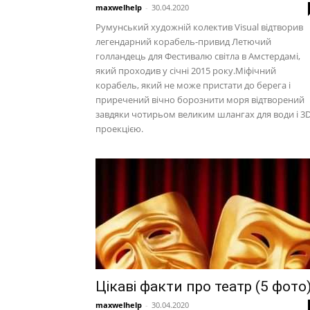
maxwelhelp
-
30.04.2020
Румунський художній колектив Visual відтворив
легендарний корабель-привид Летючий
голландець для Фестивалю світла в Амстердамі,
який проходив у січні 2015 року.Міфічний
корабель, який не може пристати до берега і
приречений вічно борознити моря відтворений
завдяки чотирьом великим шлангах для води і 3
проекцією.
Цікаві факти про театр (5 фото
maxwelhelp
-
30.04.2020