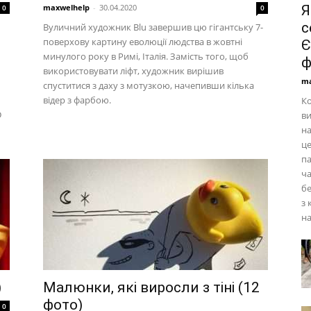
maxwelhelp
-
30.04.2020
Я
0
0
с
Вуличний художник Blu завершив цю гігантську 7-
поверхову картину еволюції людства в жовтні
Є
минулого року в Римі, Італія. Замість того, щоб
ф
використовувати ліфт, художник вирішив
ma
спуститися з даху з мотузкою, начепивши кілька
відер з фарбою.
Ко
D
в
на
це
па
ча
бе
з 
на
)
Малюнки, які виросли з тіні (12
фото)
0