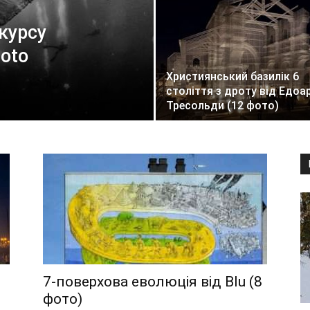
курсу
hoto
)
Християнський базилік 6
століття з дроту від Едоа
Тресольди (12 фото)
7-поверхова еволюція від Blu (8
фото)