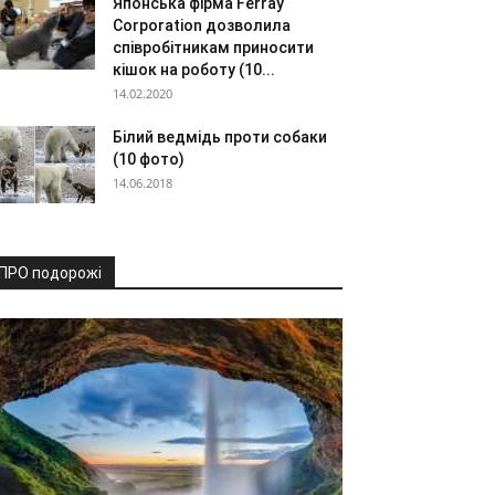
Японська фірма Ferray
Corporation дозволила
співробітникам приносити
кішок на роботу (10...
14.02.2020
Білий ведмідь проти собаки
(10 фото)
14.06.2018
ПРО подорожі