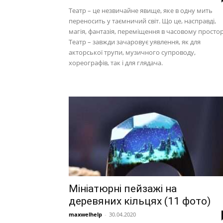
Театр – це незвичайне явище, яке в одну мить
переносить у таємничий світ. Що це, насправді,
магія, фантазія, переміщення в часовому простор
Театр – завжди зачаровує уявлення, як для
акторської трупи, музичного супроводу,
хореографів, так і для глядача.
Мініатюрні пейзажі на
деревяних кільцях (11 фото)
maxwelhelp
-
30.04.2020