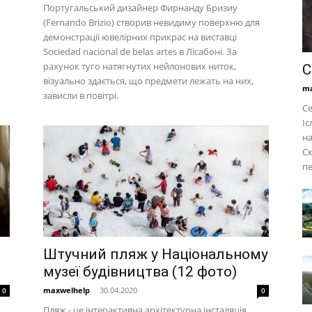
Португальський дизайнер Фирнанду Бризиу
(Fernando Brizio) створив невидиму поверхню для
демонстрації ювелірних прикрас на виставці
Sociedad nacional de belas artes в Лісабоні. За
рахунок туго натягнутих нейлонових ниток,
С
візуально здається, що предмети лежать на них,
ma
зависли в повітрі.
Се
Іс
на
Ск
пе
Штучний пляж у Національному
музеї будівництва (12 фото)
maxwelhelp
-
30.04.2020
0
0
Пляж - це інтерактивна архітектурна інсталяція