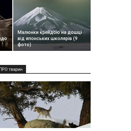
Малюнки крейдою на дошці
рдо
від японських школярів (9
фото)
ПРО тварин