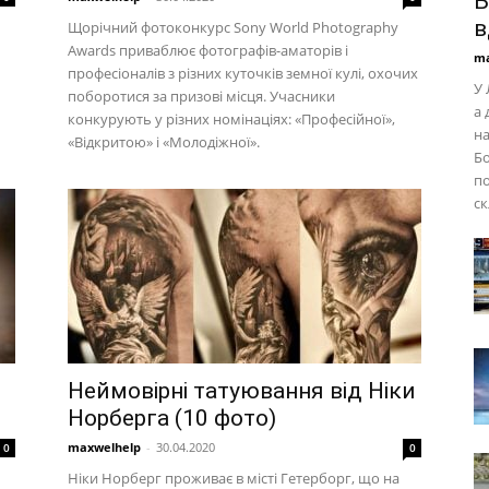
Б
в
Щорічний фотоконкурс Sony World Photography
Awards приваблює фотографів-аматорів і
ma
професіоналів з різних куточків земної кулі, охочих
У 
поборотися за призові місця. Учасники
а 
конкурують у різних номінаціях: «Професійної»,
на
«Відкритою» і «Молодіжної».
Бо
по
ск
Неймовірні татуювання від Ніки
Норберга (10 фото)
maxwelhelp
-
30.04.2020
0
0
Ніки Норберг проживає в місті Гетерборг, що на