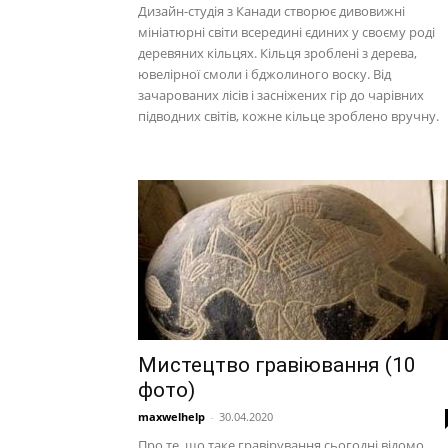
Дизайн-студія з Канади створює дивовижні
мініатюрні світи всередині єдиних у своєму роді
деревяних кільцях. Кільця зроблені з дерева,
ювелірної смоли і бджолиного воску. Від
зачарованих лісів і засніжених гір до чарівних
підводних світів, кожне кільце зроблено вручну.
Мистецтво гравіювання (10
фото)
maxwelhelp
-
30.04.2020
Про те, що таке гравірування сьогодні відомо