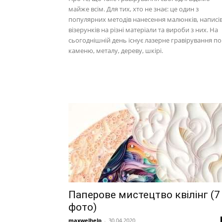
майже всім. Для тих, хто не знає: це один з
популярних методів нанесення малюнків, написів
візерунків на різні матеріали та вироби з них. На
сьогоднішній день існує лазерне гравірування по
каменю, металу, дереву, шкірі.
Паперове мистецтво квілінг (7
фото)
maxwelhelp
-
30.04.2020