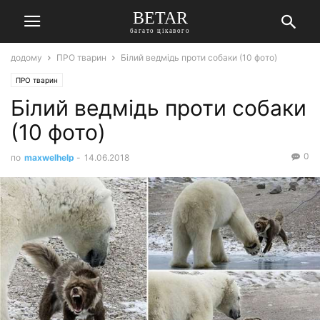
BETAR
багато цікавого
додому
ПРО тварин
Білий ведмідь проти собаки (10 фото)
ПРО тварин
Білий ведмідь проти собаки
(10 фото)
0
по
maxwelhelp
-
14.06.2018