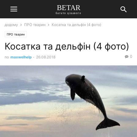
BETAR
багато цікавого
додому
ПРО тварин
Косатка та дельфін (4 фото)
ПРО тварин
Косатка та дельфін (4 фото)
0
по
maxwelhelp
-
26.08.2018