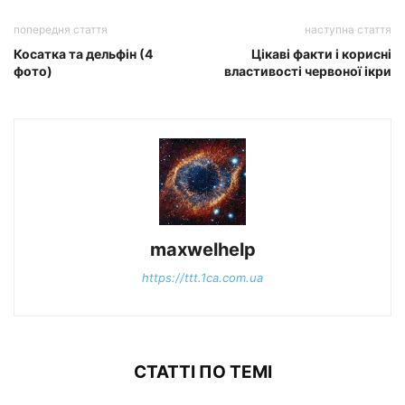
попередня стаття
наступна стаття
Косатка та дельфін (4
Цікаві факти і корисні
фото)
властивості червоної ікри
maxwelhelp
https://ttt.1ca.com.ua
СТАТТІ ПО ТЕМІ