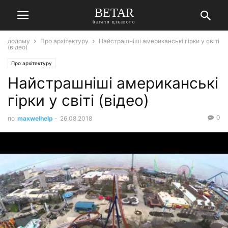
BETAR
багато цікавого
додому
Про архітектуру
Найстрашніші американські гірки у світі
(відео)
Про архітектуру
Найстрашніші американські
гірки у світі (відео)
0
по
maxwelhelp
-
26.08.2018