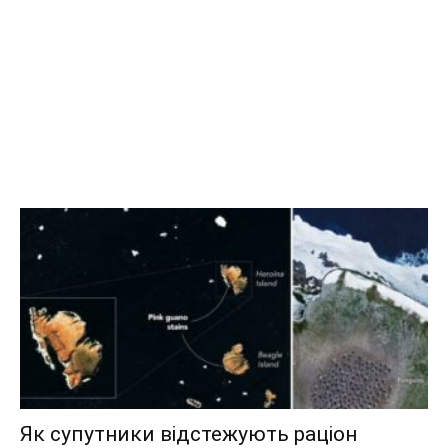
Як супутники відстежують раціон