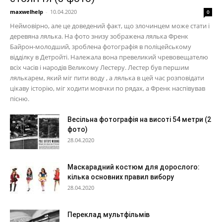
maxwelhelp
-
10.04.2020
0
Неймовірно, але це доведений факт, що злочинцем може стати і
деревяна лялька. На фото знизу зображена лялька Френк
Байрон-молодший, зроблена фотографія в поліцейському
відділку в Детройті. Належала вона превеликий чревовещателю
всіх часів і народів Великому Лестеру. Лестер був першим
лялькарем, який міг пити воду , а лялька в цей час розповідати
цікаву історію, міг ходити мовчки по рядах, а Френк наспівував
пісню.
Весільна фотографія на висоті 54 метри (2
фото)
28.04.2020
Маскарадний костюм для дорослого:
кілька основних правил вибору
28.04.2020
Переклад мультфільмів