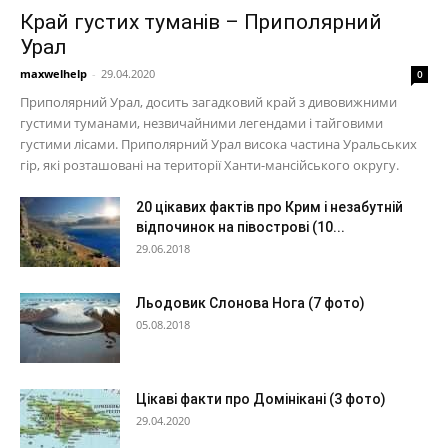
Край густих туманів – Приполярний
Урал
maxwelhelp
-
29.04.2020
0
Приполярний Урал, досить загадковий край з дивовижними
густими туманами, незвичайними легендами і тайговими
густими лісами. Приполярний Урал висока частина Уральських
гір, які розташовані на території Ханти-мансійського округу.
20 цікавих фактів про Крим і незабутній
відпочинок на півострові (10...
29.06.2018
Льодовик Слонова Нога (7 фото)
05.08.2018
Цікаві факти про Домінікані (3 фото)
29.04.2020