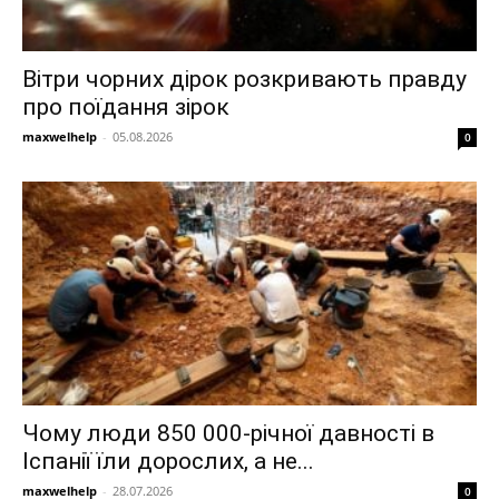
Вітри чорних дірок розкривають правду
про поїдання зірок
maxwelhelp
-
05.08.2026
0
Чому люди 850 000-річної давності в
Іспанії їли дорослих, а не...
maxwelhelp
-
28.07.2026
0