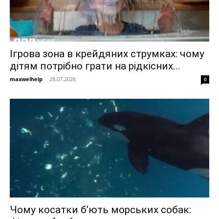
Ігрова зона в крейдяних струмках: чому
дітям потрібно грати на рідкісних...
maxwelhelp
-
28.07.2026
0
Чому косатки б’ють морських собак: