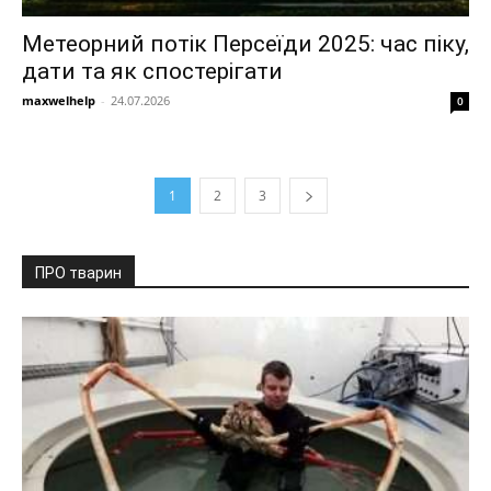
Метеорний потік Персеїди 2025: час піку,
дати та як спостерігати
maxwelhelp
-
24.07.2026
0
1
2
3
ПРО тварин