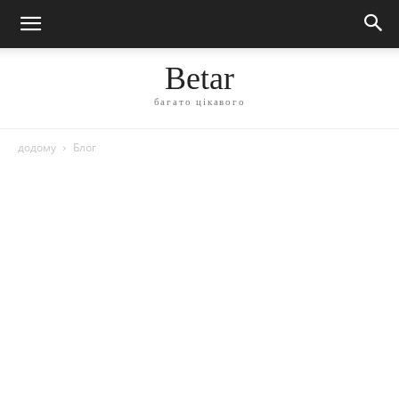
Betar
багато цікавого
додому
Блог