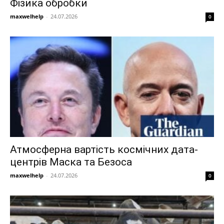
Фізика обробки
maxwelhelp
-
24.07.2026
0
Атмосферна вартість космічних дата-
центрів Маска та Безоса
maxwelhelp
-
24.07.2026
0