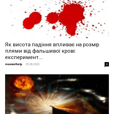
Як висота падіння впливає на розмір
плями від фальшивої крові:
експеримент...
maxwelhelp
-
05.08.2026
0