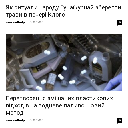
Як ритуали народу Гунаїкурнай зберегли
трави в печері Клогс
maxwelhelp
-
28.07.2026
0
Перетворення змішаних пластикових
відходів на водневе паливо: новий
метод
maxwelhelp
-
28.07.2026
0