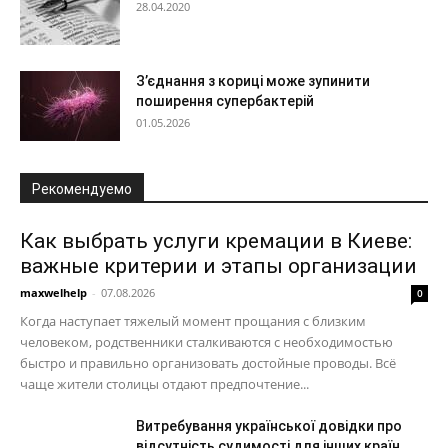
28.04.2020
З’єднання з кориці може зупинити
поширення супербактерій
01.05.2026
Рекомендуемо
Как выбрать услуги кремации в Киеве:
важные критерии и этапы организации
maxwelhelp
-
07.08.2026
0
Когда наступает тяжелый момент прощания с близким
человеком, родственники сталкиваются с необходимостью
быстро и правильно организовать достойные проводы. Всё
чаще жители столицы отдают предпочтение...
Витребування української довідки про
відсутність судимості для інших країн