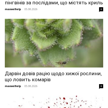
пінгвінів за послідами, що містять криль
maxwelhelp
-
05.08.2026
0
Дарвін довів рацію щодо хижої рослини,
що ловить комарів
maxwelhelp
-
05.08.2026
0