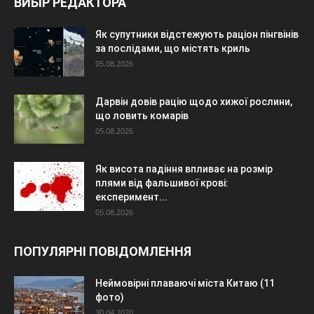
ВИБІР РЕДАКТОРА
Як супутники відстежують раціон пінгвінів
за послідами, що містять криль
05.08.2026
Дарвін довів рацію щодо хижої рослини,
що ловить комарів
05.08.2026
Як висота падіння впливає на розмір
плями від фальшивої крові:
експеримент...
05.08.2026
ПОПУЛЯРНІ ПОВІДОМЛЕННЯ
Неймовірні плаваючі міста Китаю (11
фото)
30.04.2020