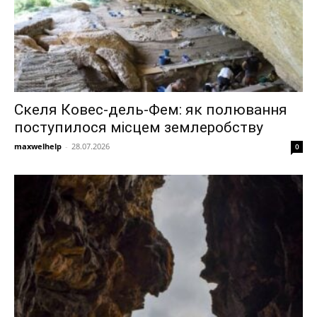
Скеля Ковес-дель-Фем: як полювання
поступилося місцем землеробству
maxwelhelp
-
28.07.2026
0