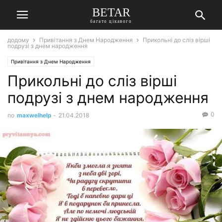
BETAR
багато цікавого
додому
Привітання з Днем Народження
Прикольні до сліз вірші
подрузі з днем народження
Привітання з Днем Народження
Прикольні до сліз вірші
подрузі з днем народження
0
по
maxwelhelp
-
21.04.2018