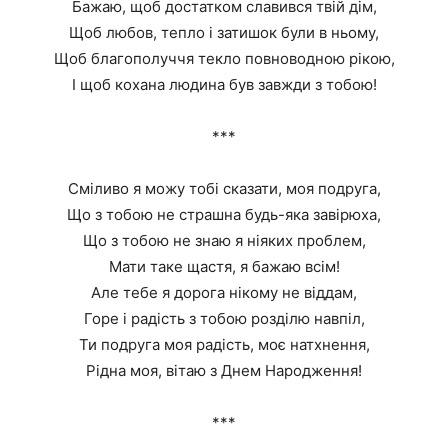
Бажаю, щоб достатком славився твій дім,
Щоб любов, тепло і затишок були в ньому,
Щоб благополуччя текло повноводною рікою,
І щоб кохана людина був завжди з тобою!
***
Сміливо я можу тобі сказати, моя подруга,
Що з тобою не страшна будь-яка завірюха,
Що з тобою не знаю я ніяких проблем,
Мати таке щастя, я бажаю всім!
Але тебе я дорога нікому не віддам,
Горе і радість з тобою розділю навпіл,
Ти подруга моя радість, моє натхнення,
Рідна моя, вітаю з Днем Народження!
***