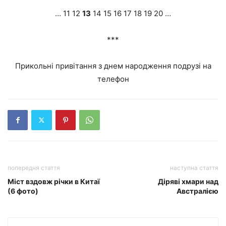
… 11 12
13
14 15 16 17 18 19 20 …
***
Прикольні привітання з днем народження подрузі на
телефон
попередня стаття
наступна стаття
Міст вздовж річки в Китаї
Діряві хмари над
(6 фото)
Австралією