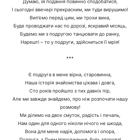
Думаю, їй подання повинно сподобатися,
І сьогодні ввечері прекрасним, ми туди вирушимо!
Вип’ємо перед цим, ми трохи вина,
Буде проводжати нас по дорозі, яскравий місяць,
Будемо ми з подругою танцювати до ранку,
Нарешті – то у подруги, здійсниться її мрія!
***
Є подруга в мене вірна, старовинна,
Наша історія знайомства цікава і довга,
Сто років пройшло з тих давніх пір,
Але ми завжди знайдемо, про ніж розпочати нашу
розмову!
Ми ділимо на двох смуток, радість і печаль,
Нам один для одного ніколи нічого не шкода,
Вона для мене надія, допомога і опора,
Подруга, з Днем Народження, будь здорова!