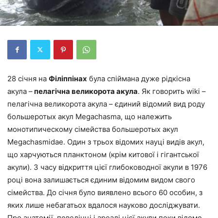
28 січня на
Філіппінах
була спіймана дуже рідкісна
акула –
пелагічна великорота акула
. Як говорить wiki –
пелагічна великорота акула – єдиний відомий вид роду
большеротых акул Megachasma, що належить
монотипическому сімейства большеротых акул
Megachasmidae. Один з трьох відомих науці видів акул,
що харчуються планктоном (крім китової і гігантської
акули). З часу відкриття цієї глибоководної акули в 1976
році вона залишається єдиним відомим видом свого
сімейства. До січня було виявлено всього 60 особин, з
яких лише небагатьох вдалося науково досліджувати.
Про анатомії, поведінці і ареалі цієї акули поки відомо