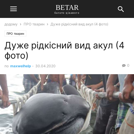
BETAR
багато цікавого
додому
ПРО тварин
Дуже рідкісний вид акул (4 фото)
ПРО тварин
Дуже рідкісний вид акул (4
фото)
0
по
maxwelhelp
-
30.04.2020