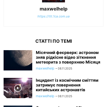
maxwelhelp
https://ttt.1ca.com.ua
СТАТТІ ПО ТЕМІ
Місячний феєрверк: астроном
зняв рідкісне відео зіткнення
метеорита з поверхнею Місяця
maxwelhelp
-
08.11.2025
Інцидент із космічним сміттям
затримує повернення
китайських астронавтів
maxwelhelp
-
08.11.2025