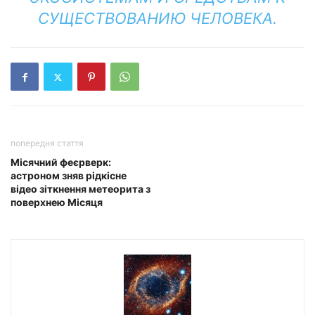
СУЩЕСТВОВАНИЮ ЧЕЛОВЕКА.
попередня стаття
Місячний феєрверк:
астроном зняв рідкісне
відео зіткнення метеорита з
поверхнею Місяця