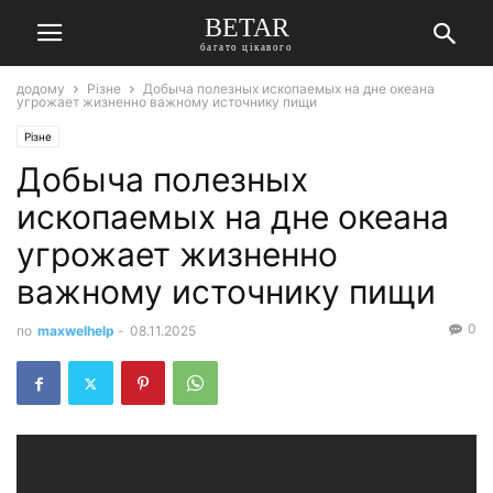
BETAR
багато цікавого
додому
Різне
Добыча полезных ископаемых на дне океана
угрожает жизненно важному источнику пищи
Різне
Добыча полезных
ископаемых на дне океана
угрожает жизненно
важному источнику пищи
0
по
maxwelhelp
-
08.11.2025