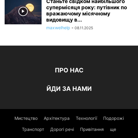
Станьте свідком найбільшого
супермісяця року: путівник по
вражаючому місячному
видовищу в...
maxwelhelp
-
08.11.2025
ПРО НАС
ЙДИ ЗА НАМИ
Мистецтво
Архітектура
Технології
Подорожі
Транспорт
Дорогі речі
Привітання
ще