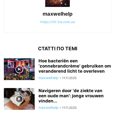
maxwelhelp
https://ttt.1ca.com.ua
СТАТТІ ПО ТЕМІ
Hoe bacteriën een
‘zonnebrandcrème’ gebruiken om
veranderend licht te overleven
maxwelhelp
-
11.11.2025
Navigeren door ‘de ziekte van
een oude man’: jonge vrouwen
vinden...
maxwelhelp
-
11.11.2025