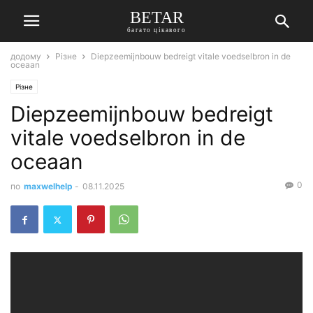
BETAR
багато цікавого
додому
Різне
Diepzeemijnbouw bedreigt vitale voedselbron in de
oceaan
Різне
Diepzeemijnbouw bedreigt
vitale voedselbron in de
oceaan
0
по
maxwelhelp
-
08.11.2025