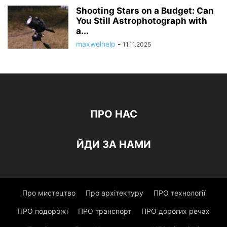
Shooting Stars on a Budget: Can
You Still Astrophotograph with
a...
maxwelhelp
-
11.11.2025
ПРО НАС
ЙДИ ЗА НАМИ
Про мистецтво
Про архітектуру
ПРО технології
ПРО подорожі
ПРО транспорт
ПРО дорогих речах