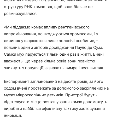
структуру РНК комах так, щоб вони більше не
розмножувалися.
«Ми піддаємо комах впливу рентгенівського
випромінювання, пошкоджуються хромосоми, і з
личинок утворюються лише чоловічі особини», –
пояснив один з авторів дослідження Пауло де Суза.
Самки мух паруються тільки один раз в житті. Вчені
вважають, що через кілька років вони повністю
зникнуть з популяції, а значить, вимре і весь вигляд.
Експеримент запланований на десять років, за його
ходом вчені простежать за допомогою закріплених на
мухах мікроскопічних датчиків. Пристрої будуть
відстежувати місце розташування комах допоможуть
виробити найбільш ефективну тактику застосування
інновації.