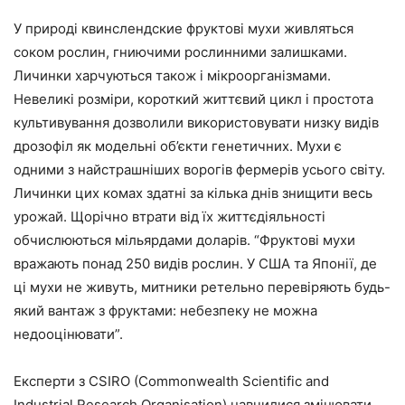
У природі квинслендские фруктові мухи живляться
соком рослин, гниючими рослинними залишками.
Личинки харчуються також і мікроорганізмами.
Невеликі розміри, короткий життєвий цикл і простота
культивування дозволили використовувати низку видів
дрозофіл як модельні об’єкти генетичних. Мухи є
одними з найстрашніших ворогів фермерів усього світу.
Личинки цих комах здатні за кілька днів знищити весь
урожай. Щорічно втрати від їх життєдіяльності
обчислюються мільярдами доларів. “Фруктові мухи
вражають понад 250 видів рослин. У США та Японії, де
ці мухи не живуть, митники ретельно перевіряють будь-
який вантаж з фруктами: небезпеку не можна
недооцінювати”.
Експерти з CSIRO (Commonwealth Scientific and
Industrial Research Organisation) навчилися змінювати