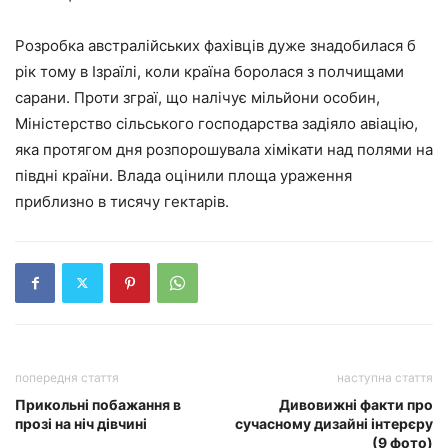
Розробка австралійських фахівців дуже знадобилася б
рік тому в Ізраїлі, коли країна боролася з полчищами
сарани. Проти зграї, що налічує мільйони особин,
Міністерство сільського господарства задіяло авіацію,
яка протягом дня розпорошувала хімікати над полями на
півдні країни. Влада оцінили площа ураження
приблизно в тисячу гектарів.
попередня стаття
наступна стаття
Прикольні побажання в
Дивовижні факти про
прозі на ніч дівчині
сучасному дизайні інтерєру
(9 фото)