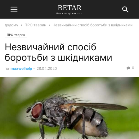
BETAR
багато цікавого
додому
ПРО тварин
Незвичайний спосіб боротьби з шкідниками
ПРО тварин
Незвичайний спосіб
боротьби з шкідниками
0
по
maxwelhelp
-
28.04.2020