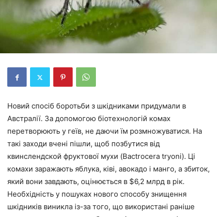
Новий спосіб боротьби з шкідниками придумали в
Австралії. За допомогою біотехнологій комах
перетворюють у геїв, не даючи їм розмножуватися. На
такі заходи вчені пішли, щоб позбутися від
квинслендской фруктової мухи (Bactrocera tryoni). Ці
комахи заражають яблука, ківі, авокадо і манго, а збиток,
який вони завдають, оцінюється в $6,2 млрд в рік.
Необхідність у пошуках нового способу знищення
шкідників виникла із-за того, що використані раніше