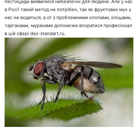
пестициди виявилися небезпечні для людини. Але у нас
в Росії такий метод не потрібен, так як фруктових мух у
нас не водиться, а от з проблемними клопами, кліщами,
тарганами, мурахами допоможе впоратися професіонал
в цій сфері dez-standart.ru.