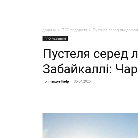
додому
ПРО подорожі
Пустеля серед льодовикі
ПРО подорожі
Пустеля серед 
Забайкаллі: Чар
по
maxwelhelp
-
30.04.2020