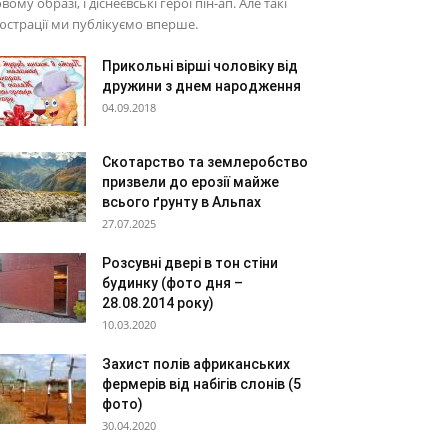
вому образі, і діснеєвські герої пін-ап. Але такі
юстрації ми публікуємо вперше.
Прикольні вірші чоловіку від
дружини з днем народження
04.09.2018
Скотарство та землеробство
призвели до ерозії майже
всього ґрунту в Альпах
27.07.2025
Розсувні двері в тон стіни
будинку (фото дня –
28.08.2014 року)
10.03.2020
Захист полів африканських
фермерів від набігів слонів (5
фото)
30.04.2020