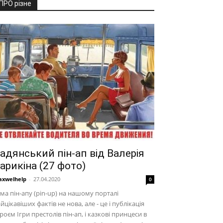
ПРО різне
адянський пін-ап від Валерія
арикіна (27 фото)
xwelhelp
-
27.04.2020
0
ма пін-апу (pin-up) на нашому порталі
йцікавіших фактів не нова, але - це і публікація
роєм Ігри престолів пін-ап, і казкові принцеси в