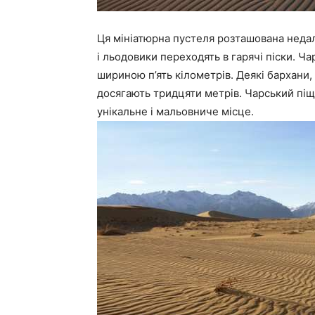
Ця мініатюрна пустеля розташована недал
і льодовики переходять в гарячі піски. Ч
шириною п’ять кілометрів. Деякі бархани,
досягають тридцяти метрів. Чарський піщ
унікальне і мальовниче місце.