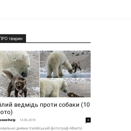
ПРО тварин
ілий ведмідь проти собаки (10
ото)
xwelhelp
-
14.06.2018
0
квально днями італійський фотограф Alberto