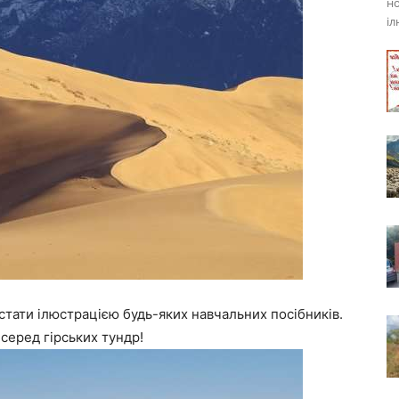
но
іл
стати ілюстрацією будь-яких навчальних посібників.
 серед гірських тундр!