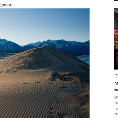
одрини.
Т
м
ma
20
ві
та
яв