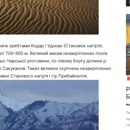
іж хребтами Кодар і Удокан (Становое нагір’я).
т 700-900 м. Великий масив незакріплених пісків
ьо-Чарської улоговини, по лівому борту долини р.
о Сакуканов. Таких великих скупчень незакріплених
вині Станового нагір’я і гір Прибайкалля.
Р
Б
ma
Те
на
ге