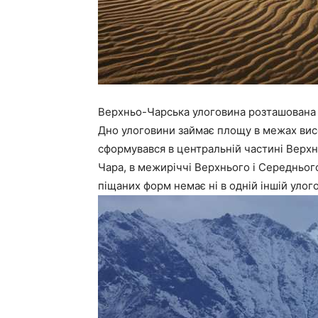
Верхньо-Чарська улоговина розташована м
Дно улоговини займає площу в межах висо
сформувався в центральній частині Верхн
Чара, в межиріччі Верхнього і Середньог
піщаних форм немає ні в одній іншій улого