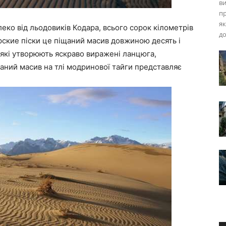
ви
пр
як
еко від льодовиків Кодара, всього сорок кілометрів
до
арские піски це піщаний масив довжиною десять і
 які утворюють яскраво виражені ланцюга,
аний масив на тлі модринової тайги представляє