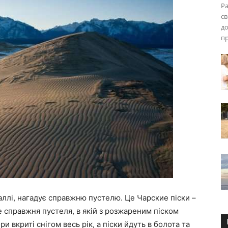
Pa
св
до
пр
ллі, нагадує справжню пустелю. Це Чарские піски –
е справжня пустеля, в якій з розжареним піском
и вкриті снігом весь рік, а піски йдуть в болота та