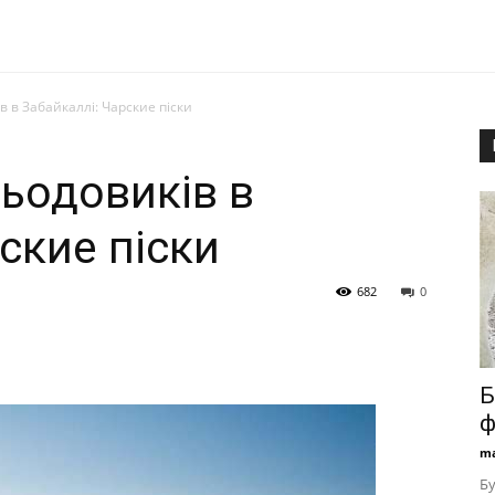
в в Забайкаллі: Чарские піски
льодовиків в
ские піски
682
0
Б
ф
ma
Бу