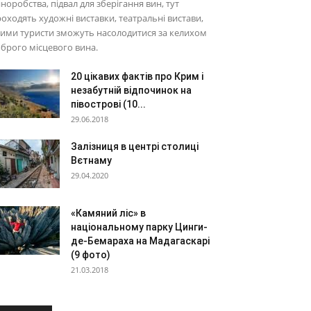
норобства, підвал для зберігання вин, тут
оходять художні виставки, театральні вистави,
ими туристи зможуть насолодитися за келихом
брого місцевого вина.
20 цікавих фактів про Крим і
незабутній відпочинок на
півострові (10...
29.06.2018
Залізниця в центрі столиці
Вєтнаму
29.04.2020
«Камяний ліс» в
національному парку Цинги-
де-Бемараха на Мадагаскарі
(9 фото)
21.03.2018