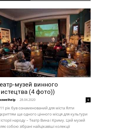
еатр-музей винного
истецтва (4 фото))
xwelhelp
-
28.04.2020
0
11 рік був ознаменований для міста Ялти
дкриттям ще одного цінного місця для культури
 історії народу – Театр Вина і Криму. Цей музей
ляє собою зібрані найцікавіші колекції