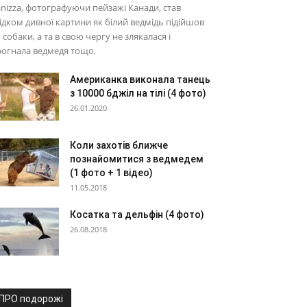
nizza, фотографуючи пейзажі Канади, став
ідком дивної картини як білий ведмідь підійшов
 собаки, а та в свою чергу не злякалася і
огнала ведмедя тощо.
Американка виконала танець
з 10000 бджіл на тілі (4 фото)
26.01.2020
Коли захотів ближче
познайомитися з ведмедем
(1 фото + 1 відео)
11.05.2018
Косатка та дельфін (4 фото)
26.08.2018
ПРО подорожі