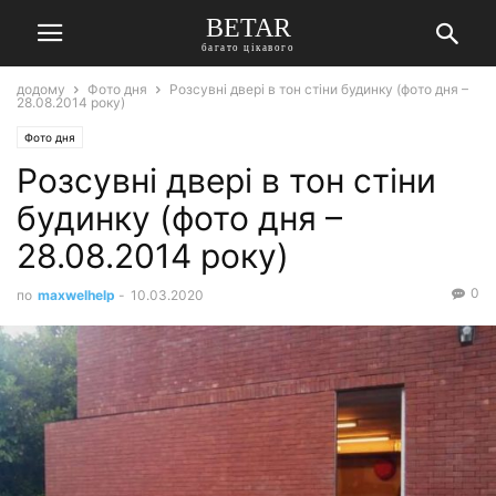
BETAR
багато цікавого
додому
Фото дня
Розсувні двері в тон стіни будинку (фото дня –
28.08.2014 року)
Фото дня
Розсувні двері в тон стіни
будинку (фото дня –
28.08.2014 року)
0
по
maxwelhelp
-
10.03.2020