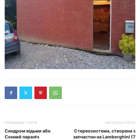
попередня стаття
наступна стаття
Синдром відьми або
Стереосистема, створена з
Сонний параліч
запчастин на Lamborghini (7