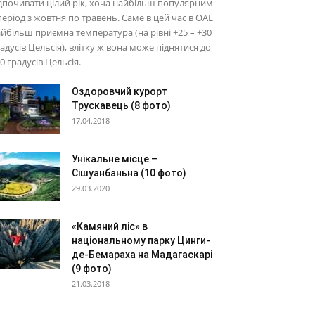
дпочивати цілий рік, хоча найбільш популярним
період з жовтня по травень. Саме в цей час в ОАЕ
йбільш приємна температура (на рівні +25 – +30
адусів Цельсія), влітку ж вона може піднятися до
0 градусів Цельсія.
Оздоровчий курорт
Трускавець (8 фото)
17.04.2018
Унікальне місце –
Сішуанбаньна (10 фото)
29.03.2020
«Камяний ліс» в
національному парку Цинги-
де-Бемараха на Мадагаскарі
(9 фото)
21.03.2018