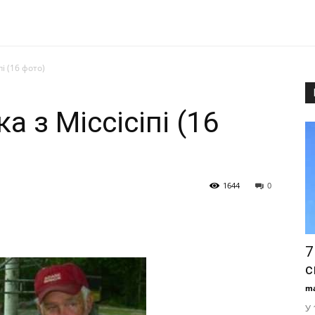
і (16 фото)
а з Міссісіпі (16
1644
0
7
с
ma
У 