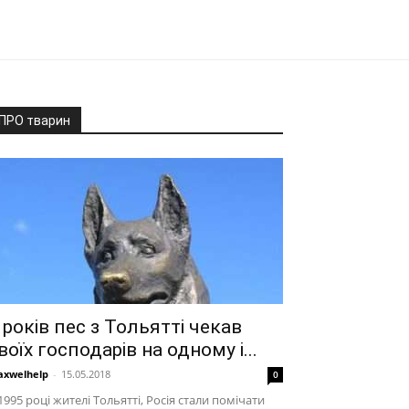
ПРО тварин
 років пес з Тольятті чекав
воїх господарів на одному і...
xwelhelp
-
15.05.2018
0
1995 році жителі Тольятті, Росія стали помічати