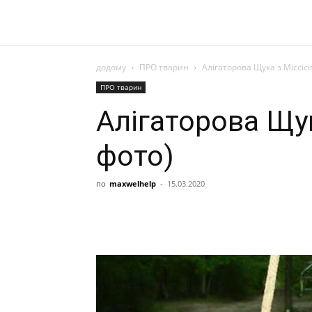
додому
ПРО тварин
Алігаторова Щука з Міссісіп
ПРО тварин
Алігаторова Щук
фото)
по
maxwelhelp
-
15.03.2020