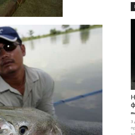
Н
ф
ma
З 
п
з 