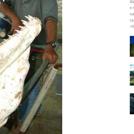
ві
є 
на
гр
+5