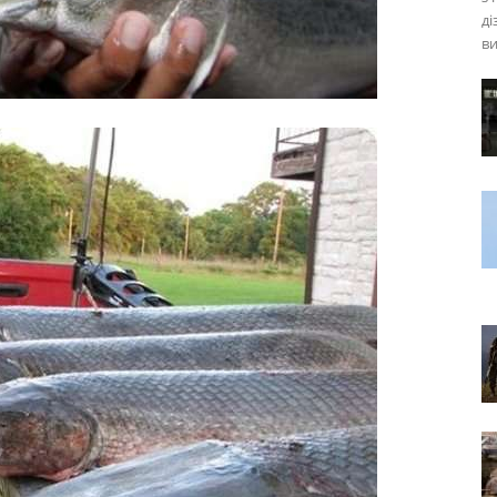
ді
ви