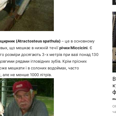
ирник (Atractosteus spathula)
– це в основному
вых, що мешкає в нижній течії
річки Міссісіпі
. Є
го розміри досягають 3-х метрів при вазі понад 130
овгими рядами ігловідних зубів. Крім прісних
же мешкати і в солоних водоймах, часто
х, але не менше 1000 літрів.
В
к
ф
ma
Об
ча