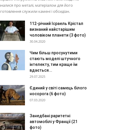
зналися про металі, матеріалом для його
готовлення служили камені і обсидіан.
112-річний Ісраель Крістал
визнаний найстарішим
чоловіком планети (3 фото)
30.04.2020
Чим більш просунутими
стають моделі штучного
інтелекту, тим краще їм
вдається...
29.07.2025
Єдиний у світі самець білого
носорога (6 фото)
07.03.2020
Занедбані раритетні
автомобілі у Франції (21
фото)