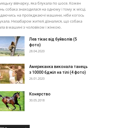
мецьку вівчарку, яка блукала по шосе. Кожен
нь собака знаходилася на одному і тому ж місці,
идаючись на проїжджаючі машини, ніби когось
кала. Незабаром жителі дізналися, що собака
ала в машині з чоловіком і жінкою.
Лев тікає від буйволів (5
фото)
28.04.2020
Американка виконала танець
з 10000 бджіл на тілі (4 фото)
26.01.2020
Конярство
30.05.2018