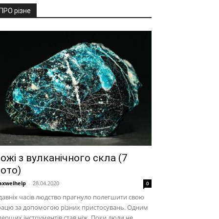
ПРО різне
ожі з вулканічного скла (7
ото)
xwelhelp
-
28.04.2020
0
давніх часів людство прагнуло полегшити свою
рацю за допомогою різних пристосувань. Одним
перших інструментів став ніж. Поки люди не