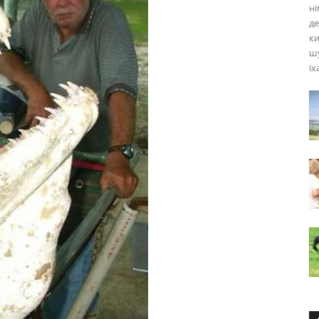
ні
де
к
шу
їх