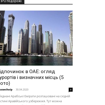
ПРО подорожі
ідпочинок в ОАЕ: огляд
урортів і визначних місць (5
ото)
xwelhelp
-
30.04.2020
0
єднані Арабські Емірати розташовані на східній
стині Аравійського узбережжя. Тут можна