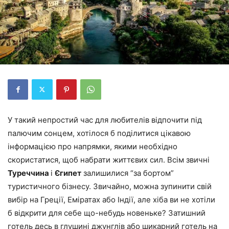
У такий непростий час для любителів відпочити під
палючим сонцем, хотілося б поділитися цікавою
інформацією про напрямки, якими необхідно
скористатися, щоб набрати життєвих сил. Всім звичні
Туреччина
і
Єгипет
залишилися “за бортом”
туристичного бізнесу. Звичайно, можна зупинити свій
вибір на Греції, Еміратах або Індії, але хіба ви не хотіли
б відкрити для себе що-небудь новеньке? Затишний
готель десь в глушині джунглів або шикарний готель на