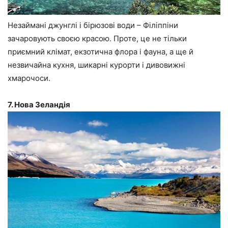
Незаймані джунглі і бірюзові води – Філіппіни
зачаровують своєю красою. Проте, це не тільки
приємний клімат, екзотична флора і фауна, а ще й
незвичайна кухня, шикарні курорти і дивовижні
хмарочоси.
7. Нова Зеландія