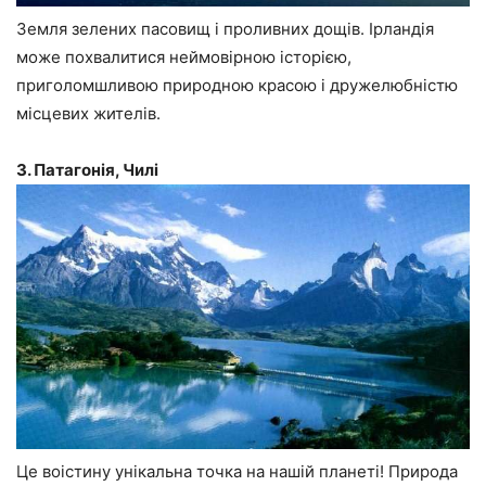
Земля зелених пасовищ і проливних дощів. Ірландія
може похвалитися неймовірною історією,
приголомшливою природною красою і дружелюбністю
місцевих жителів.
3. Патагонія, Чилі
Це воістину унікальна точка на нашій планеті! Природа