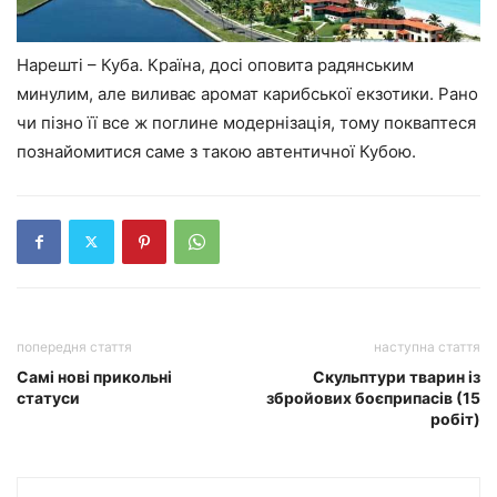
Нарешті – Куба. Країна, досі оповита радянським
минулим, але виливає аромат карибської екзотики. Рано
чи пізно її все ж поглине модернізація, тому покваптеся
познайомитися саме з такою автентичної Кубою.
попередня стаття
наступна стаття
Самі нові прикольні
Скульптури тварин із
статуси
збройових боєприпасів (15
робіт)