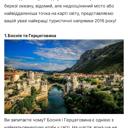
березі океану, відомий, але недооцінений місто або
найвіддаленіша точка на карті світу, представляємо
вашій увазі найкращі туристичні напрямки 2016 року!
1. Боснія та Герцеговина
Ви запитаєте чому? Боснія і Герцеговина є однією з
наймальовничіших країн у світі. На щастя, вона ще не