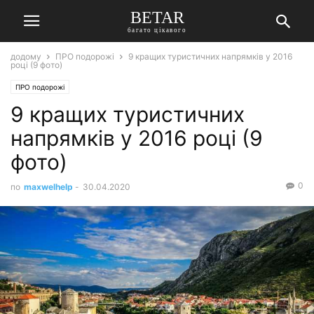
BETAR
багато цікавого
додому
ПРО подорожі
9 кращих туристичних напрямків у 2016
році (9 фото)
ПРО подорожі
9 кращих туристичних
напрямків у 2016 році (9
фото)
0
по
maxwelhelp
-
30.04.2020