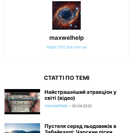
maxwelhelp
https://ttt.1ca.com.ua
СТАТТІ ПО ТЕМІ
Найстрашніший атракціон у
світі (відео)
maxwelhelp
-
30.04.2020
Пустеля серед льодовиків в
Забайкаллі: Чарские піски