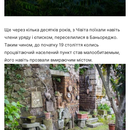
Ще через кілька десятків років, з Чівіта поїхали навіть
члени уряду і єписком, переселилися в Баньореджо.
Таким чином, до початку 19 століття колись
процвітаючий населений пункт став малообитаемым,
його навіть прозвали вмираючим містом.