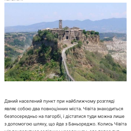
Даний населений пункт при найближчому розгляді
являє собою два повноцінних міста. Чівіта знаходиться
безпосередньо на пагорбі, і дістатися туди можна лише
з допомогою шляху, що йде з Баньореджо. Колись Чівіта