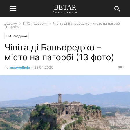
BETAR
багато цікавого
додому
ПРО подорожі
Чівіта ді Баньореджо – місто на пагорбі
(13 фото)
ПРО подорожі
Чівіта ді Баньореджо –
місто на пагорбі (13 фото)
0
по
maxwelhelp
-
28.04.2020