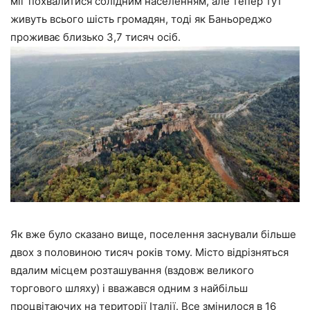
міг похвалитися солідним населенням, але тепер тут
живуть всього шість громадян, тоді як Баньореджо
проживає близько 3,7 тисяч осіб.
Як вже було сказано вище, поселення заснували більше
двох з половиною тисяч років тому. Місто відрізняться
вдалим місцем розташування (вздовж великого
торгового шляху) і вважався одним з найбільш
процвітаючих на території Італії. Все змінилося в 16