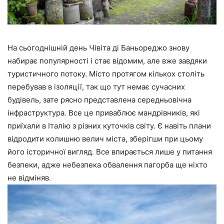
На сьогоднішній день Чівіта ді Баньореджо знову
набирає популярності і стає відомим, але вже завдяки
туристичного потоку. Місто протягом кількох століть
перебував в ізоляції, так що тут немає сучасних
будівель, зате рясно представлена середньовічна
інфраструктура. Все це приваблює мандрівників, які
приїхали в Італію з різних куточків світу. Є навіть плани
відродити колишню велич міста, зберігши при цьому
його історичної вигляд. Все впирається лише у питання
безпеки, адже небезпека обвалення пагорба ще ніхто
не відміняв.