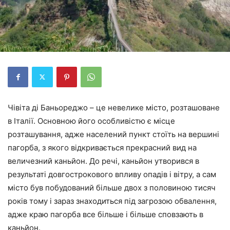
Чівіта ді Баньореджо – це невелике місто, розташоване
в Італії. Основною його особливістю є місце
розташування, адже населений пункт стоїть на вершині
пагорба, з якого відкривається прекрасний вид на
величезний каньйон. До речі, каньйон утворився в
результаті довгострокового впливу опадів і вітру, а сам
місто був побудований більше двох з половиною тисяч
років тому і зараз знаходиться під загрозою обвалення,
адже краю пагорба все більше і більше сповзають в
каньйон.