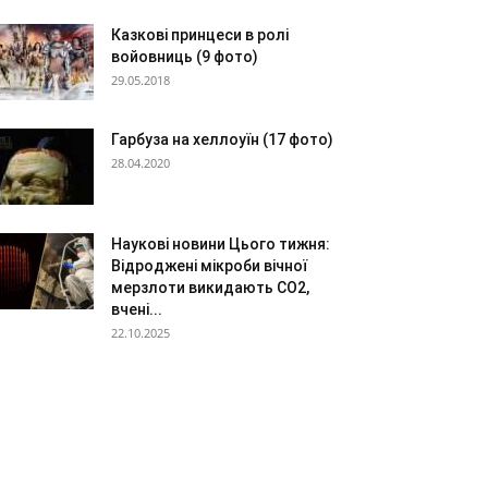
Казкові принцеси в ролі
войовниць (9 фото)
29.05.2018
Гарбуза на хеллоуїн (17 фото)
28.04.2020
Наукові новини Цього тижня:
Відроджені мікроби вічної
мерзлоти викидають CO2,
вчені...
22.10.2025