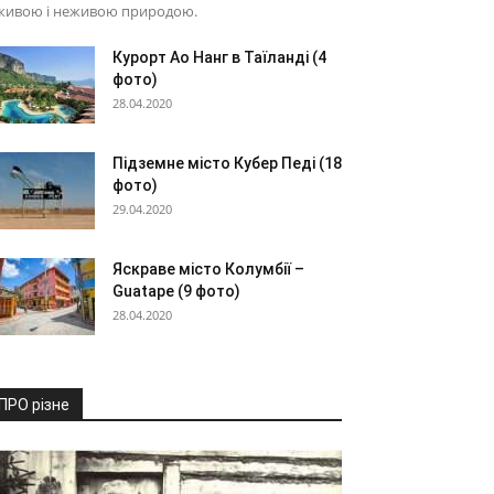
 живою і неживою природою.
Курорт Ао Нанг в Таїланді (4
фото)
28.04.2020
Підземне місто Кубер Педі (18
фото)
29.04.2020
Яскраве місто Колумбії –
Guatape (9 фото)
28.04.2020
ПРО різне