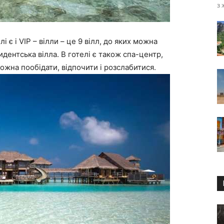
з
і є і VIP – вілли – це 9 вілл, до яких можна
идентська вілла. В готелі є також спа-центр,
можна пообідати, відпочити і розслабитися.