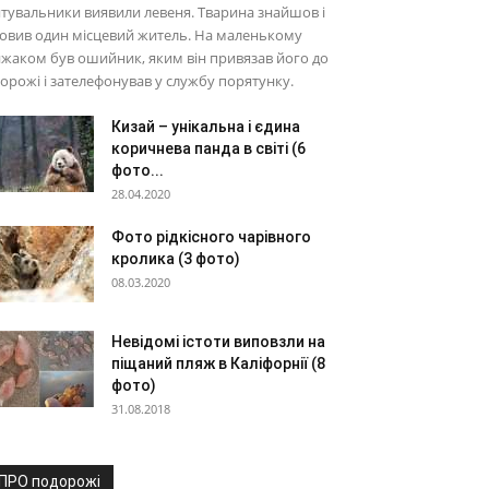
тувальники виявили левеня. Тварина знайшов і
овив один місцевий житель. На маленькому
жаком був ошийник, яким він привязав його до
орожі і зателефонував у службу порятунку.
Кизай – унікальна і єдина
коричнева панда в світі (6
фото...
28.04.2020
Фото рідкісного чарівного
кролика (3 фото)
08.03.2020
Невідомі істоти виповзли на
піщаний пляж в Каліфорнії (8
фото)
31.08.2018
ПРО подорожі