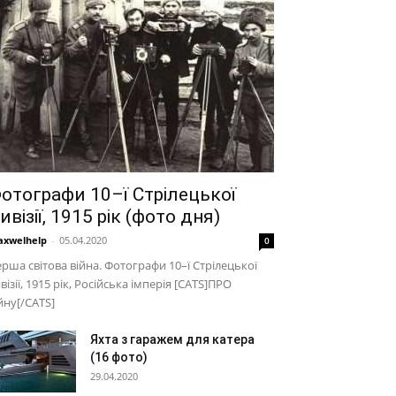
отографи 10–ї Стрілецької
ивізії, 1915 рік (фото дня)
xwelhelp
-
05.04.2020
0
рша світова війна. Фотографи 10–ї Стрілецької
візії, 1915 рік, Російська імперія [CATS]ПРО
йну[/CATS]
Яхта з гаражем для катера
(16 фото)
29.04.2020