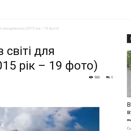
я мандрівника (2015 рік – 19 фото)
 світі для
15 рік – 19 фото)
565
0
В
в
ma
Сь