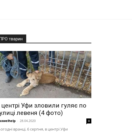
ПРО тварин
 центрі Уфи зловили гуляє по
улиці левеня (4 фото)
xwelhelp
-
28.04.2020
0
огодні вранці, 6 серпня, в центрі Уфи