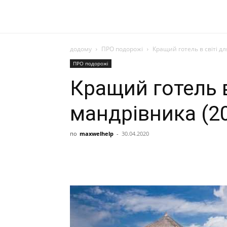
додому
ПРО подорожі
Кращий готель в світі дл
ПРО подорожі
Кращий готель в
мандрівника (20
по
maxwelhelp
-
30.04.2020