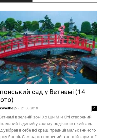
понський сад у Вєтнамі (14
ото)
xwelhelp
-
21.05.2018
0
Вєтнамі в зеленій зоні Хо Ши Мін Сіті створений
ікальний і єдиний у своєму роді японський сад.
д увібрав в себе всі кращі традиції мальовничого
рку Японії. Сам парк створений в повній гармонії