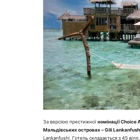
За версією престижної
номінації Choice 
Мальдівських островах – Gili Lankanfush
Lankanfushi. Готель складається з 45 вілл