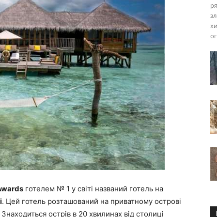
ря
зл
хи
ог
Awards
готелем № 1 у світі названий готель на
i
. Цей готель розташований на приватному острові
. Знаходиться острів в 20 хвилинах від столиці