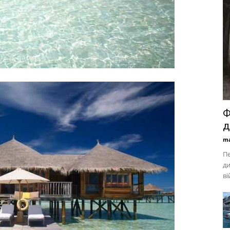
Ф
д
ma
Пе
ди
ві