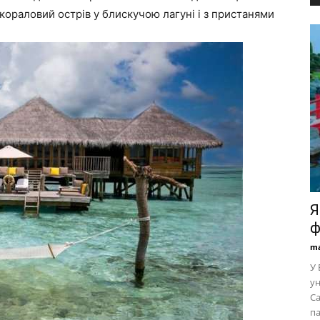
кораловий острів у блискучою лагуні і з пристанями
Я
ф
ma
У 
ун
Са
па