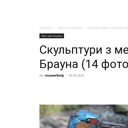
додому
Про мистецтво
Скульптури з металу ві
Про мистецтво
Скульптури з м
Брауна (14 фото
по
maxwelhelp
-
30.04.2020