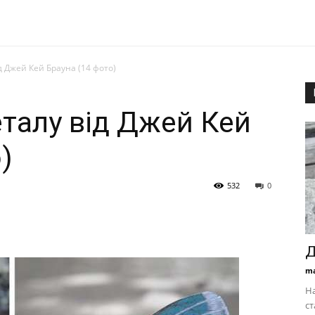
д Джей Кей Брауна (14 фото)
еталу від Джей Кей
)
532
0
Д
ma
На
ст