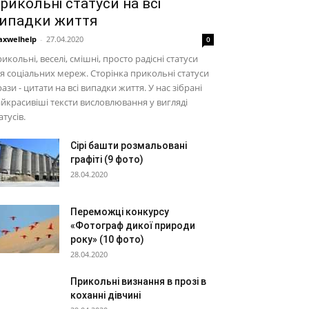
рикольні статуси на всі
ипадки життя
xwelhelp
-
27.04.2020
0
икольні, веселі, смішні, просто радісні статуси
я соціальних мереж. Сторінка прикольні статуси
ази - цитати на всі випадки життя. У нас зібрані
йкрасивіші тексти висловлювання у вигляді
атусів.
Сірі башти розмальовані
графіті (9 фото)
28.04.2020
Переможці конкурсу
«Фотограф дикої природи
року» (10 фото)
28.04.2020
Прикольні визнання в прозі в
коханні дівчині