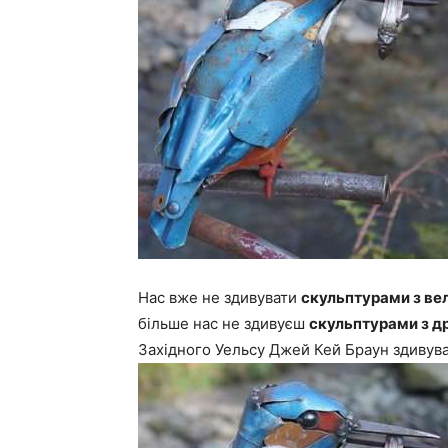
Нас вже не здивувати
скульптурами з ве
більше нас не здивуєш
скульптурами з д
Західного Уельсу Джей Кей Браун здивува