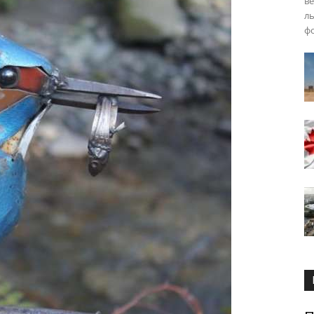
ве
ль
фо