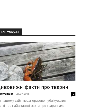
ПРО тварин
ивовижні факти про тварин
xwelhelp
-
21.07.2018
0
 нашому сайті неодноразово публікувалися
атті про найцікавіші факти про тварин, але