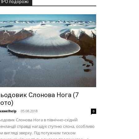
ПРО подорожі
ьодовик Слонова Нога (7
ото)
xwelhelp
-
05.08.2018
0
одовик Слонова Нога в північно-східній
енландії справді нагадує ступню слона, особливо
и вигляді зверху. Під потужним тиском