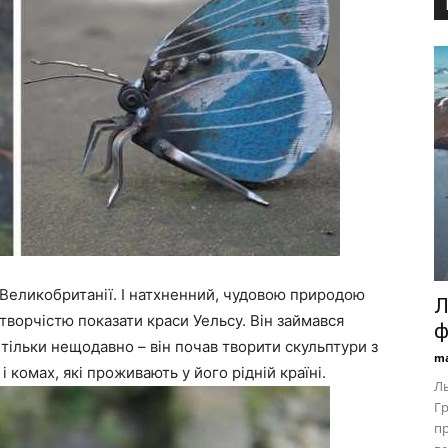
а Великобританії. І натхненний, чудовою природою
Л
творчістю показати краси Уельсу. Він займався
ф
тільки нещодавно – він почав творити скульптури з
ma
 комах, які проживають у його рідній країні.
Ль
Гр
пр