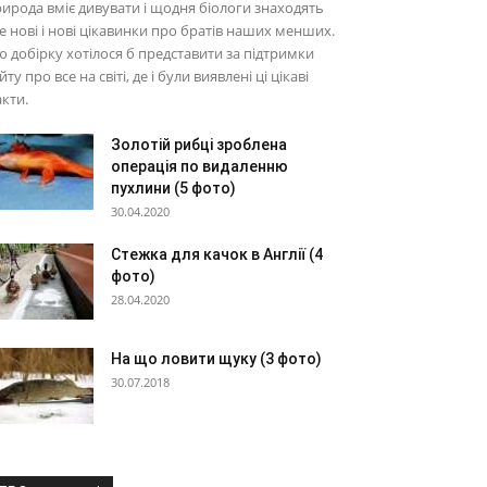
ирода вміє дивувати і щодня біологи знаходять
е нові і нові цікавинки про братів наших менших.
 добірку хотілося б представити за підтримки
йту про все на світі, де і були виявлені ці цікаві
кти.
Золотій рибці зроблена
операція по видаленню
пухлини (5 фото)
30.04.2020
Стежка для качок в Англії (4
фото)
28.04.2020
На що ловити щуку (3 фото)
30.07.2018