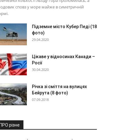
личезної кількості льоду гора проломилась, а
одовик сповз у море майже в симетричній
рмі.
Підземне місто Кубер Педі (18
фото)
29.04.2020
Цікаве у відносинах Канади –
Росії
30.04.2020
Річка зі сміття на вулицях
Бейрута (8 фото)
07.09.2018
ПРО різне