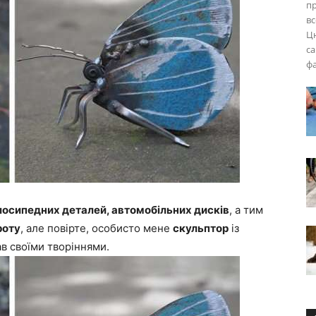
пр
вс
Цю
са
фа
лосипедних деталей, автомобільних дисків
, а тим
роту
, але повірте, особисто мене
скульптор
із
в своїми творіннями.