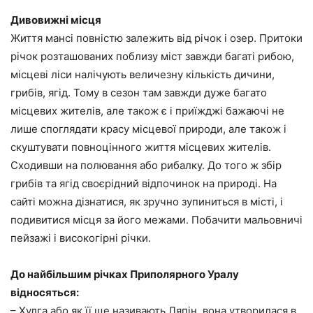
Дивовижні місця
Життя мансі повністю залежить від річок і озер. Притоки
річок розташованих поблизу міст завжди багаті рибою,
місцеві ліси налічують величезну кількість дичини,
грибів, ягід. Тому в сезон там завжди дуже багато
місцевих жителів, але також є і приїжджі бажаючі не
лише споглядати красу місцевої природи, але також і
скуштувати повноцінного життя місцевих жителів.
Сходивши на полювання або рибалку. До того ж збір
грибів та ягід своєрідний відпочинок на природі. На
сайті можна дізнатися, як зручно зупиниться в місті, і
подивитися місця за його межами. Побачити мальовничі
пейзажі і високогірні річки.
До найбільшим річках Приполярного Уралу
відносяться:
– Хулга або як її ще називають Ляпін, вона утворилася в