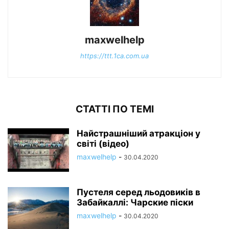
maxwelhelp
https://ttt.1ca.com.ua
СТАТТІ ПО ТЕМІ
Найстрашніший атракціон у
світі (відео)
maxwelhelp
-
30.04.2020
Пустеля серед льодовиків в
Забайкаллі: Чарские піски
maxwelhelp
-
30.04.2020