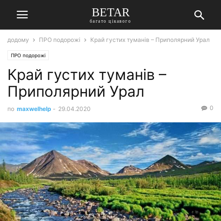
BETAR
багато цікавого
додому
ПРО подорожі
Край густих туманів – Приполярний Урал
ПРО подорожі
Край густих туманів –
Приполярний Урал
0
по
maxwelhelp
-
29.04.2020