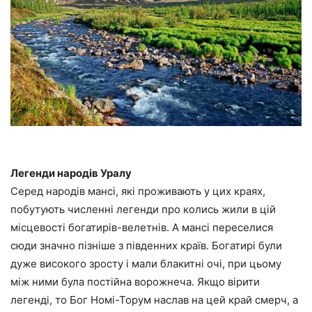
Легенди народів Уралу
Серед народів мансі, які проживають у цих краях,
побутують численні легенди про колись жили в цій
місцевості богатирів-велетнів. А мансі переселися
сюди значно пізніше з південних країв. Богатирі були
дуже високого зросту і мали блакитні очі, при цьому
між ними була постійна ворожнеча. Якщо вірити
легенді, то Бог Номі-Торум наслав на цей край смерч, а