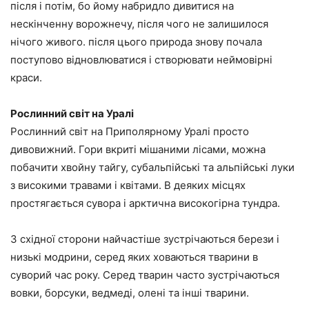
після і потім, бо йому набридло дивитися на
нескінченну ворожнечу, після чого не залишилося
нічого живого. після цього природа знову почала
поступово відновлюватися і створювати неймовірні
краси.
Рослинний світ на Уралі
Рослинний світ на Приполярному Уралі просто
дивовижний. Гори вкриті мішаними лісами, можна
побачити хвойну тайгу, субальпійські та альпійські луки
з високими травами і квітами. В деяких місцях
простягається сувора і арктична високогірна тундра.
З східної сторони найчастіше зустрічаються берези і
низькі модрини, серед яких ховаються тварини в
суворий час року. Серед тварин часто зустрічаються
вовки, борсуки, ведмеді, олені та інші тварини.