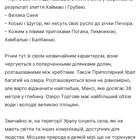
результаті злиття Хаймаю і Грубею.
– Велика Синя
– Косью і Щугор, які несуть своє русло до річки Печора.
– Кожим з лівими притоками Погана, Лимюекою,
Хамбалью і Балбанью.
Річки тут зі своїм незвичайним характером, вони
чергуються з поперченными ділянками долин,
розташованими між хребтами. Також Приполярний Урал
багатий на озера. Розташовуються вони не рівномірно,
але варто відзначити найглибше, Мансі, яке досягає 38
метрів у глибину. Озеро Торгове має найбільший об’єм
води і володіє великою площею.
Звичайно ж, на території Уралу існують села, які не
мають світла та інших комунікацій, доступних для
людства. Місцева природа в деякій мірі ще не торкнувся