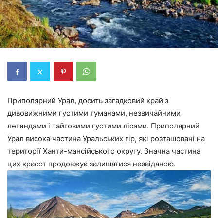
Приполярний Урал, досить загадковий край з
дивовижними густими туманами, незвичайними
легендами і тайговими густими лісами. Приполярний
Урал висока частина Уральських гір, які розташовані на
території Ханти-мансійського округу. Значна частина
цих красот продовжує залишатися незвіданою.