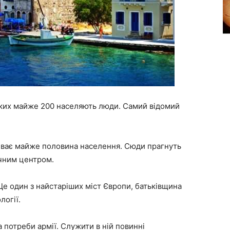
з яких майже 200 населяють люди. Самий відомий
живає майже половина населення. Сюди прагнуть
ичним центром.
 Це один з найстаріших міст Європи, батьківщина
логії.
а потреби армії. Служити в ній повинні