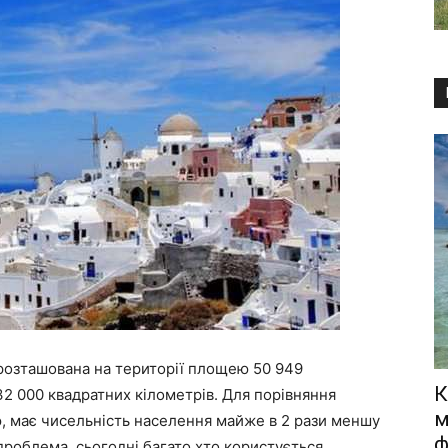
б розташована на території площею 50 949
К
2 000 квадратних кілометрів. Для порівняння
м
, має чисельність населення майже в 2 рази меншу
ф
е проблема, сьогодні багато хто користується