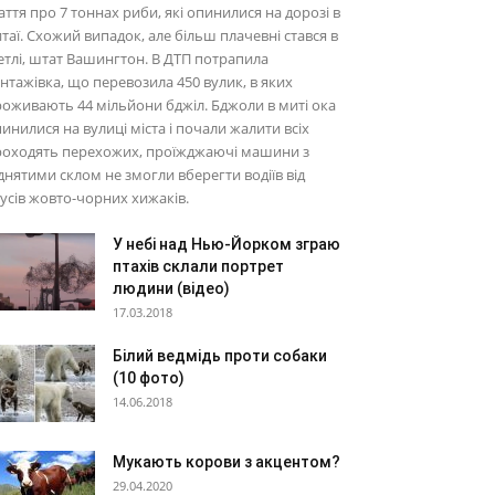
аття про 7 тоннах риби, які опинилися на дорозі в
таї. Схожий випадок, але більш плачевні стався в
етлі, штат Вашингтон. В ДТП потрапила
нтажівка, що перевозила 450 вулик, в яких
оживають 44 мільйони бджіл. Бджоли в миті ока
инилися на вулиці міста і почали жалити всіх
роходять перехожих, проїжджаючі машини з
днятими склом не змогли вберегти водіїв від
усів жовто-чорних хижаків.
У небі над Нью-Йорком зграю
птахів склали портрет
людини (відео)
17.03.2018
Білий ведмідь проти собаки
(10 фото)
14.06.2018
Мукають корови з акцентом?
29.04.2020