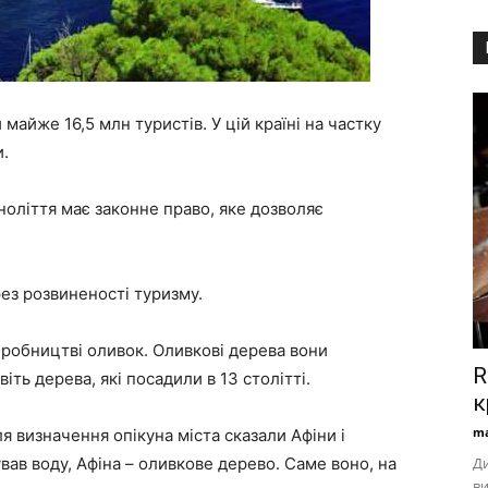
 майже 16,5 млн туристів. У цій країні на частку
и.
оліття має законне право, яке дозволяє
ез розвиненості туризму.
виробництві оливок. Оливкові дерева вони
R
іть дерева, які посадили в 13 столітті.
к
ma
ля визначення опікуна міста сказали Афіни і
ав воду, Афіна – оливкове дерево. Саме воно, на
Ди
ви