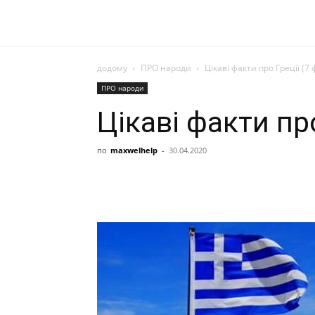
додому
ПРО народи
Цікаві факти про Греції (7 
ПРО народи
Цікаві факти про
по
maxwelhelp
-
30.04.2020