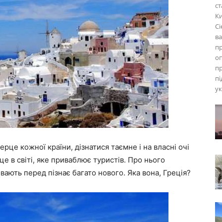
ст
Ки
Сі
ва
пр
оп
п
пі
ук
рце кожної країни, дізнатися таємне і на власні очі
це в світі, яке приваблює туристів. Про нього
вають перед пізнає багато нового. Яка вона, Греція?