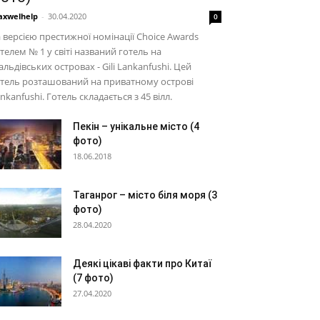
xwelhelp
-
30.04.2020
0
 версією престижної номінації Choice Awards
телем № 1 у світі названий готель на
льдівських островах - Gili Lankanfushi. Цей
тель розташований на приватному острові
nkanfushi. Готель складається з 45 вілл.
Пекін – унікальне місто (4
фото)
18.06.2018
Таганрог – місто біля моря (3
фото)
28.04.2020
Деякі цікаві факти про Китаї
(7 фото)
27.04.2020