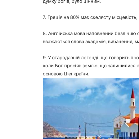
думку богів, було цінним.
7. Греція на 80% має скелясту місцевість, 
8. Англійська мова наповнений безліччю с
вважаються слова академія, вибачення, ма
9. У стародавній легенді, що говорить про
коли Бог просіяв землю, що залишилися ка
основою Цієї країни.