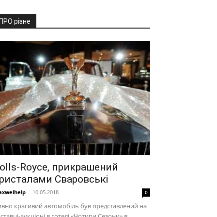
ПРО різне
olls-Royce, прикрашений
ристалами Сваровські
xwelhelp
-
10.05.2018
0
вно красивий автомобіль був представлений на
ставці-аукціоні в готелі «Чотири Сезони» в