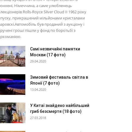
нхені, Німеччина, а саме улюбленець
лекціонерів Rolls-Royce Silver Cloud II 1962 року
ипуску, прикрашений мільйонами кристалами
аровскі.Автомобіль був проданий з аукціону і
ручені гроші пішли у фонд по боротьбі з
аркоманією.
Самі незвичайні памятки
Москви (17 фото)
29.04.2020
Зимовий фестиваль світла в
Японії (7 фото)
13.04.2020
У Китаї знайдено найбільший
гриб безсмертя (18 фото)
27.03.2018