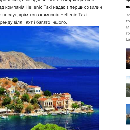
ад компанія Hellenic Taxi надає з перших хвилин
ma
 послуг, крім того компанія Hellenic Taxi
За
го
ренду вілл і яхт і багато іншого.
Ма
го
La