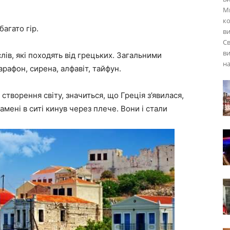
Мю
ко
багато гір.
в
Св
ви
лів, які походять від грецьких. Загальними
н
рафон, сирена, алфавіт, тайфун.
 створення світу, значиться, що Греція з’явилася,
мені в ситі кинув через плече. Вони і стали