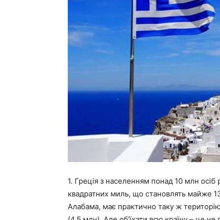
1. Греція з населенням понад 10 млн осі
квадратних миль, що становлять майже 13
Алабама, має практично таку ж територію
(4,5 млн). Але об’їхати всю країну – це н