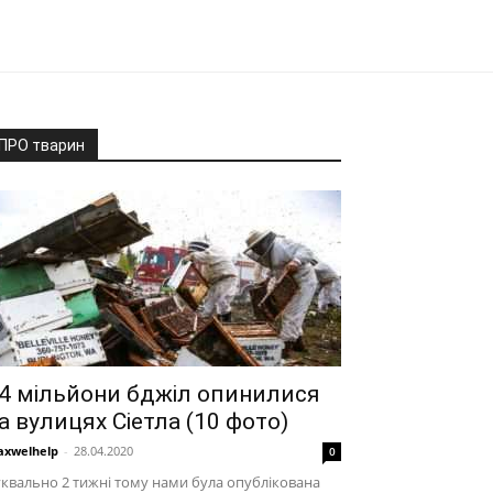
ПРО тварин
4 мільйони бджіл опинилися
а вулицях Сіетла (10 фото)
xwelhelp
-
28.04.2020
0
квально 2 тижні тому нами була опублікована