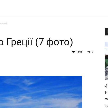
фото)
 Греції (7 фото)
1363
0
4
н
ma
Бу