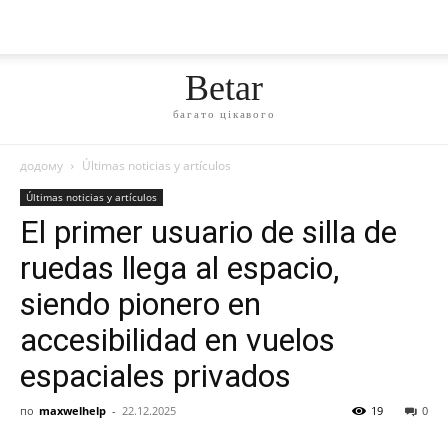
Betar
багато цікавого
додому
Últimas noticias y artículos
Últimas noticias y artículos
El primer usuario de silla de
ruedas llega al espacio,
siendo pionero en
accesibilidad en vuelos
espaciales privados
по
maxwelhelp
-
22.12.2025
19
0