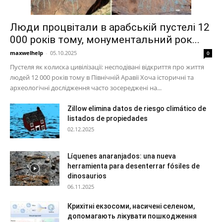
Люди процвітали в арабській пустелі 12
000 років тому, монументальний рок...
maxwelhelp
-
05.10.2025
0
Пустеля як колиска цивілізації: несподівані відкриття про життя
людей 12 000 років тому в Північній Аравії Хоча історичні та
археологічні дослідження часто зосереджені на...
Zillow elimina datos de riesgo climático de
listados de propiedades
02.12.2025
Líquenes anaranjados: una nueva
herramienta para desenterrar fósiles de
dinosaurios
06.11.2025
Крихітні екзосоми, насичені селеном,
допомагають лікувати пошкодження