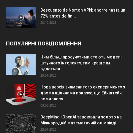
Descuento de Norton VPN: ahorre hasta un
72% antes de fin...
20.12.2025
ПОПУЛЯРНІ ПОВІДОМЛЕННЯ
Чим більш просунутими стають моделі
штучного інтелекту, тим краще їм
вдається...
29.07.2025
Нова версія знаменитого експерименту з
двома щілинами показує, що Ейнштейн
помилявся...
03.08.2025
DeepMind і OpenAI завоювали золото на
Міжнародній математичній олімпіаді
25.07.2025