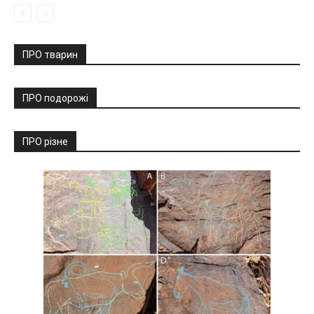
ПРО тварин
ПРО подорожі
ПРО різне