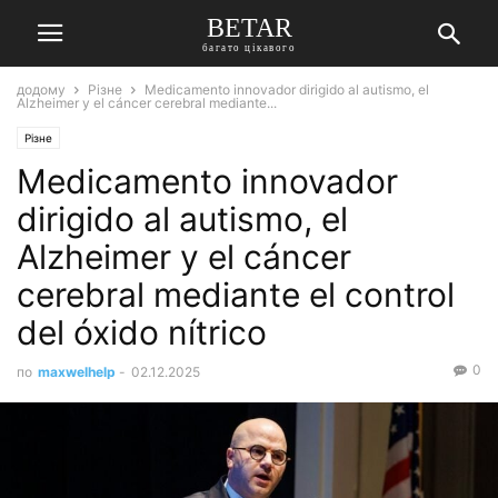
BETAR
багато цікавого
додому
Різне
Medicamento innovador dirigido al autismo, el
Alzheimer y el cáncer cerebral mediante...
Різне
Medicamento innovador
dirigido al autismo, el
Alzheimer y el cáncer
cerebral mediante el control
del óxido nítrico
0
по
maxwelhelp
-
02.12.2025