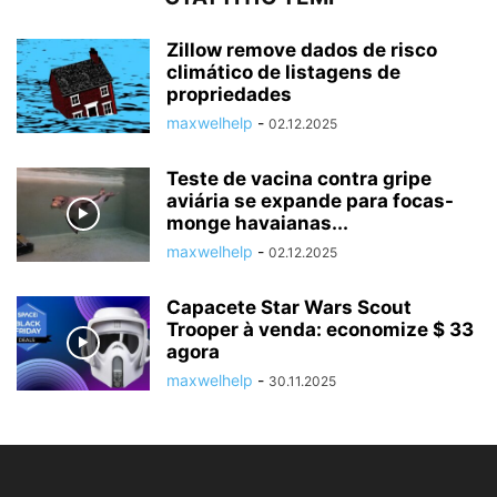
Zillow remove dados de risco
climático de listagens de
propriedades
maxwelhelp
-
02.12.2025
Teste de vacina contra gripe
aviária se expande para focas-
monge havaianas...
maxwelhelp
-
02.12.2025
Capacete Star Wars Scout
Trooper à venda: economize $ 33
agora
maxwelhelp
-
30.11.2025