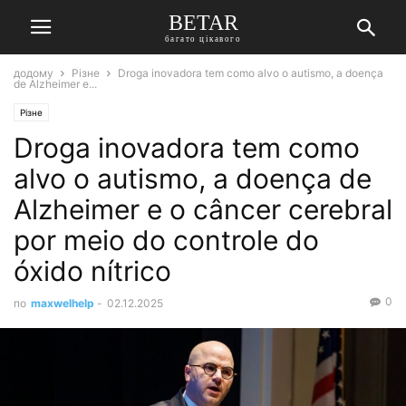
BETAR
багато цікавого
додому
Різне
Droga inovadora tem como alvo o autismo, a doença
de Alzheimer e...
Різне
Droga inovadora tem como
alvo o autismo, a doença de
Alzheimer e o câncer cerebral
por meio do controle do
óxido nítrico
0
по
maxwelhelp
-
02.12.2025