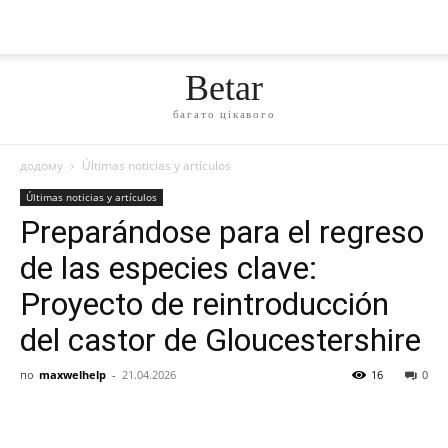
Betar
багато цікавого
додому
Últimas noticias y artículos
Últimas noticias y artículos
Preparándose para el regreso
de las especies clave:
Proyecto de reintroducción
del castor de Gloucestershire
по
maxwelhelp
-
21.04.2026
16
0