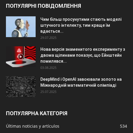
ПОПУЛЯРНІ ПОВІДОМЛЕННЯ
Чим більш просунутими стають моделі
штучного інтелекту, тим краще їм
вдається...
29.07.2025
Нова версія знаменитого експерименту з
двома щілинами показує, що Ейнштейн
помилявся...
03.08.2025
DeepMind і OpenAI завоювали золото на
Міжнародній математичній олімпіаді
25.07.2025
ПОПУЛЯРНА КАТЕГОРІЯ
Últimas noticias y artículos
534