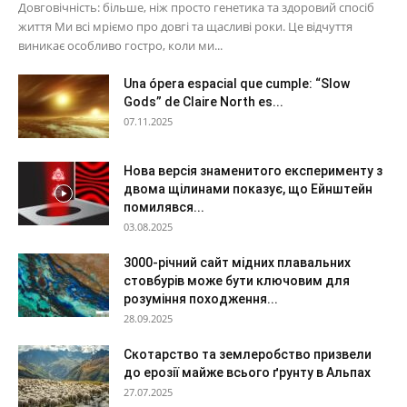
Довговічність: більше, ніж просто генетика та здоровий спосіб
життя Ми всі мріємо про довгі та щасливі роки. Це відчуття
виникає особливо гостро, коли ми...
Una ópera espacial que cumple: “Slow
Gods” de Claire North es...
07.11.2025
Нова версія знаменитого експерименту з
двома щілинами показує, що Ейнштейн
помилявся...
03.08.2025
3000-річний сайт мідних плавальних
стовбурів може бути ключовим для
розуміння походження...
28.09.2025
Скотарство та землеробство призвели
до ерозії майже всього ґрунту в Альпах
27.07.2025