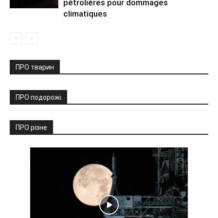
pétrolières pour dommages
climatiques
ПРО тварин
ПРО подорожі
ПРО різне