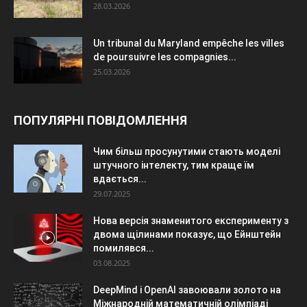
28.03.2026
Un tribunal du Maryland empêche les villes
de poursuivre les compagnies...
25.03.2026
ПОПУЛЯРНІ ПОВІДОМЛЕННЯ
Чим більш просунутими стають моделі
штучного інтелекту, тим краще їм
вдається...
29.07.2025
Нова версія знаменитого експерименту з
двома щілинами показує, що Ейнштейн
помилявся...
03.08.2025
DeepMind і OpenAI завоювали золото на
Міжнародній математичній олімпіаді