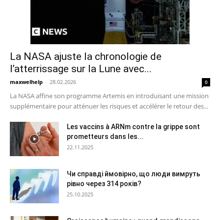
La NASA ajuste la chronologie de
l’atterrissage sur la Lune avec...
maxwelhelp
-
28.02.2026
0
La NASA affine son programme Artemis en introduisant une mission
supplémentaire pour atténuer les risques et accélérer le retour des...
Les vaccins à ARNm contre la grippe sont
prometteurs dans les...
22.11.2025
Чи справді ймовірно, що люди вимруть
рівно через 314 років?
25.10.2025