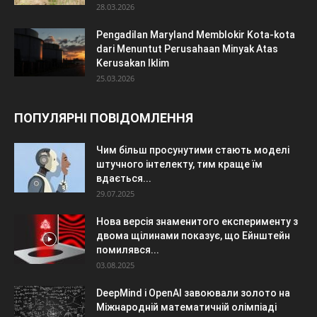
28.03.2026
Pengadilan Maryland Memblokir Kota-kota
dari Menuntut Perusahaan Minyak Atas
Kerusakan Iklim
25.03.2026
ПОПУЛЯРНІ ПОВІДОМЛЕННЯ
Чим більш просунутими стають моделі
штучного інтелекту, тим краще їм
вдається...
29.07.2025
Нова версія знаменитого експерименту з
двома щілинами показує, що Ейнштейн
помилявся...
03.08.2025
DeepMind і OpenAI завоювали золото на
Міжнародній математичній олімпіаді