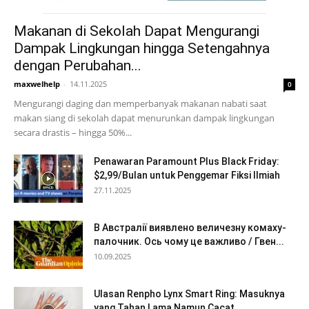
Makanan di Sekolah Dapat Mengurangi
Dampak Lingkungan hingga Setengahnya
dengan Perubahan...
maxwelhelp
-
14.11.2025
0
Mengurangi daging dan memperbanyak makanan nabati saat
makan siang di sekolah dapat menurunkan dampak lingkungan
secara drastis – hingga 50%...
Penawaran Paramount Plus Black Friday:
$2,99/Bulan untuk Penggemar Fiksi Ilmiah
27.11.2025
В Австралії виявлено величезну комаху-
палочник. Ось чому це важливо / Гвен...
10.09.2025
Ulasan Renpho Lynx Smart Ring: Masuknya
yang Tahan Lama Namun Cacat...