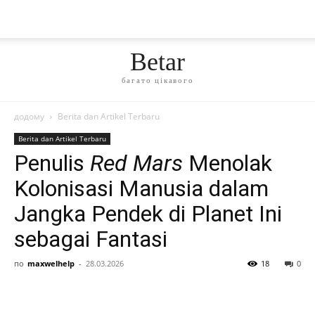
Betar
багато цікавого
додому
Berita dan Artikel Terbaru
Berita dan Artikel Terbaru
Penulis
Red Mars
Menolak
Kolonisasi Manusia dalam
Jangka Pendek di Planet Ini
sebagai Fantasi
по
maxwelhelp
-
28.03.2026
18
0