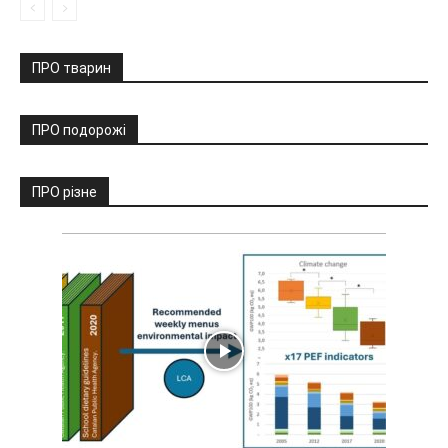
ПРО тварин
ПРО подорожі
ПРО різне