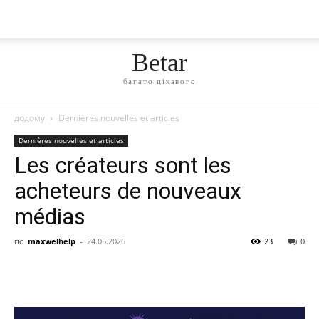
Betar
багато цікавого
додому
Dernières nouvelles et articles
Dernières nouvelles et articles
Les créateurs sont les
acheteurs de nouveaux
médias
по
maxwelhelp
-
24.05.2026
23
0