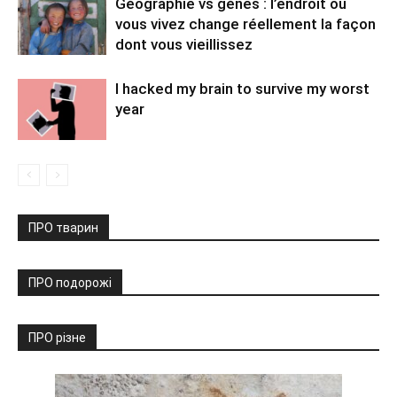
Géographie vs gènes : l’endroit où
vous vivez change réellement la façon
dont vous vieillissez
I hacked my brain to survive my worst
year
ПРО тварин
ПРО подорожі
ПРО різне