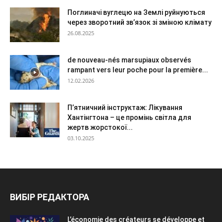
Поглиначі вуглецю на Землі руйнуються
через зворотний зв’язок зі зміною клімату
26.08.2025
de nouveau-nés marsupiaux observés
rampant vers leur poche pour la première...
12.02.2026
П’ятничний інструктаж: Лікування
Хантінгтона – це промінь світла для
жертв жорстокої...
03.10.2025
ВИБІР РЕДАКТОРА
L’économie des créateurs se développe et