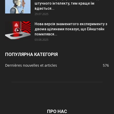
штучного інтелекту, тим краще їм
вдається...
29.07.2025
Нова версія знаменитого експерименту з
двома щілинами показує, що Ейнштейн
помилявся...
03.08.2025
ПОПУЛЯРНА КАТЕГОРІЯ
Dernières nouvelles et articles
576
ПРО НАС