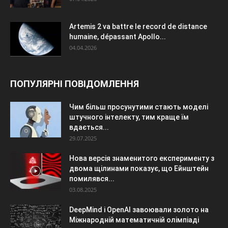
Artemis 2 va battre le record de distance
humaine, dépassant Apollo...
04.04.2026
ПОПУЛЯРНІ ПОВІДОМЛЕННЯ
Чим більш просунутими стають моделі
штучного інтелекту, тим краще їм
вдається...
29.07.2025
Нова версія знаменитого експерименту з
двома щілинами показує, що Ейнштейн
помилявся...
03.08.2025
DeepMind і OpenAI завоювали золото на
Міжнародній математичній олімпіаді