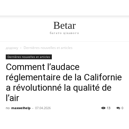
Betar
багато цікавого
додому
Dernières nouvelles et articles
Dernières nouvelles et articles
Comment l’audace
réglementaire de la Californie
a révolutionné la qualité de
l’air
по
maxwelhelp
-
07.04.2026
13
0