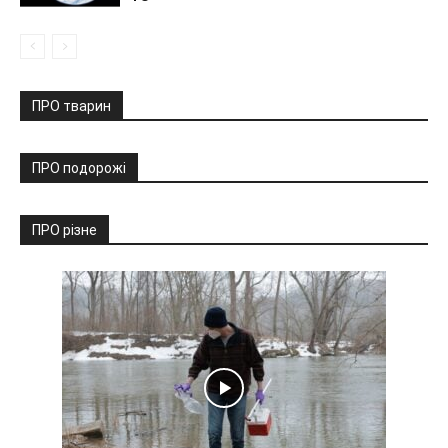
ПРО тварин
ПРО подорожі
ПРО різне