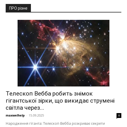
ПРО різне
Телескоп Вебба робить знімок
гігантської зірки, що викидає струмені
світла через...
maxwelhelp
-
15.09.2025
0
Народження гіганта: Телескоп Вебба розкриває секрети