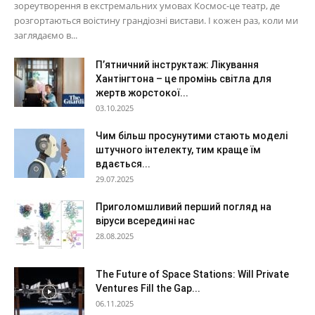
зореутворення в екстремальних умовах Космос-це театр, де
розгортаються воістину грандіозні вистави. І кожен раз, коли ми
заглядаємо в...
П’ятничний інструктаж: Лікування
Хантінгтона – це промінь світла для
жертв жорстокої...
03.10.2025
Чим більш просунутими стають моделі
штучного інтелекту, тим краще їм
вдається...
29.07.2025
Приголомшливий перший погляд на
віруси всередині нас
28.08.2025
The Future of Space Stations: Will Private
Ventures Fill the Gap...
06.11.2025