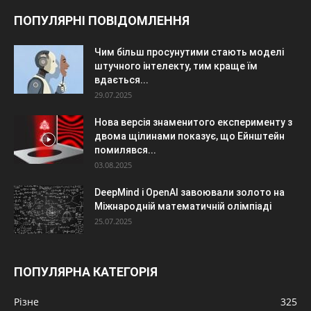
ПОПУЛЯРНІ ПОВІДОМЛЕННЯ
Чим більш просунутими стають моделі
штучного інтелекту, тим краще їм
вдається...
29.07.2025
Нова версія знаменитого експерименту з
двома щілинами показує, що Ейнштейн
помилявся...
03.08.2025
DeepMind і OpenAI завоювали золото на
Міжнародній математичній олімпіаді
25.07.2025
ПОПУЛЯРНА КАТЕГОРІЯ
Різне
325