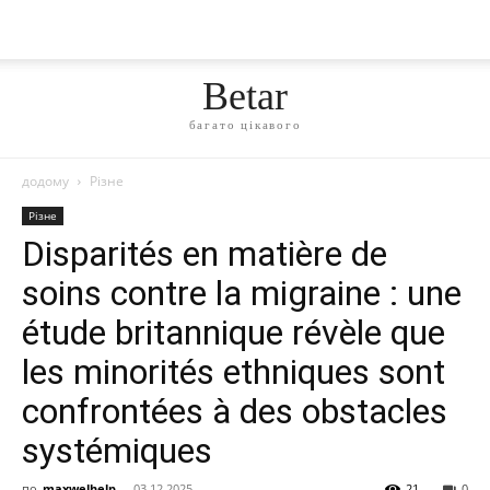
Betar
багато цікавого
додому
Різне
Різне
Disparités en matière de
soins contre la migraine : une
étude britannique révèle que
les minorités ethniques sont
confrontées à des obstacles
systémiques
по
maxwelhelp
-
03.12.2025
21
0