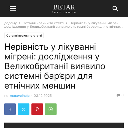
BETAR
багато цікавого
додому
Останні новини та статті
Нерівність у лікуванні мігрені:
дослідження у Великобританії виявило системні бар’єри для етнічних...
Останні новини та статті
Нерівність у лікуванні
мігрені: дослідження у
Великобританії виявило
системні бар’єри для
етнічних меншин
0
по
maxwelhelp
-
03.12.2025