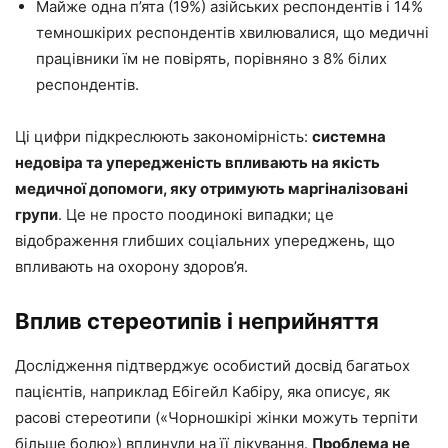
Майже одна п’ята (19%) азійських респондентів і 14%
темношкірих респондентів хвилювалися, що медичні
працівники їм не повірять, порівняно з 8% білих
респондентів.
Ці цифри підкреслюють закономірність:
системна
недовіра та упередженість впливають на якість
медичної допомоги, яку отримують маргіналізовані
групи
. Це не просто поодинокі випадки; це
відображення глибших соціальних упереджень, що
впливають на охорону здоров’я.
Вплив стереотипів і неприйняття
Дослідження підтверджує особистий досвід багатьох
пацієнтів, наприклад Ебігейл Кабіру, яка описує, як
расові стереотипи («Чорношкірі жінки можуть терпіти
більше болю») вплинули на її лікування.
Проблема не