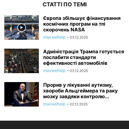
СТАТТІ ПО ТЕМІ
Європа збільшує фінансування
космічних програм на тлі
скорочень NASA
maxwelhelp
-
03.12.2025
Адміністрація Трампа готується
послабити стандарти
ефективності автомобілів
maxwelhelp
-
03.12.2025
Прорив у лікуванні аутизму,
хвороби Альцгеймера та раку
мозку завдяки контролю...
maxwelhelp
-
02.12.2025