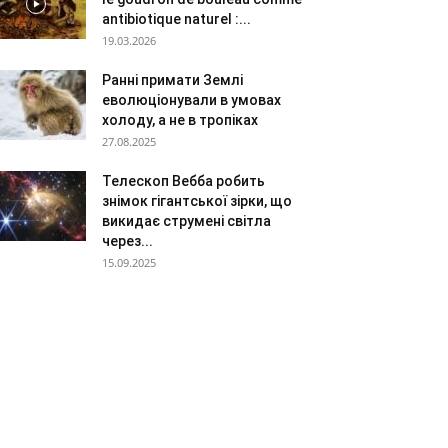
antibiotique naturel :...
19.03.2026
Ранні примати Землі
еволюціонували в умовах
холоду, а не в тропіках
27.08.2025
Телескоп Вебба робить
знімок гігантської зірки, що
викидає струмені світла
через...
15.09.2025