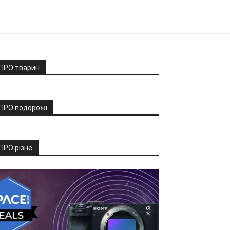
ПРО тварин
ПРО подорожі
ПРО різне