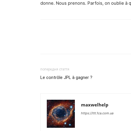
donne. Nous prenons. Parfois, on oublie à quel
попередня стаття
Le contrôle JPL à gagner ?
maxwelhelp
https://ttt.1ca.com.ua