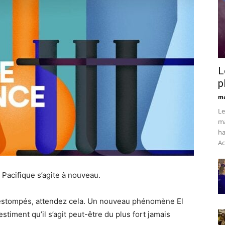
L
p
ma
Le
ma
ha
Ac
Pacifique s’agite à nouveau.
 estompés, attendez cela. Un nouveau phénomène El
stiment qu’il s’agit peut-être du plus fort jamais