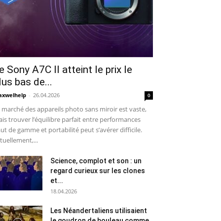
e Sony A7C II atteint le prix le
lus bas de...
xwelhelp
-
26.04.2026
0
 marché des appareils photo sans miroir est vaste,
is trouver l’équilibre parfait entre performances
ut de gamme et portabilité peut s’avérer difficile.
tuellement,...
Science, complot et son : un
regard curieux sur les clones
et...
18.04.2026
Les Néandertaliens utilisaient
le goudron de bouleau comme