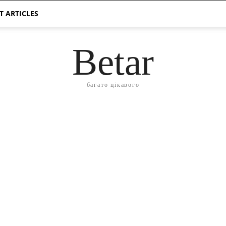
T ARTICLES
Betar
багато цікавого