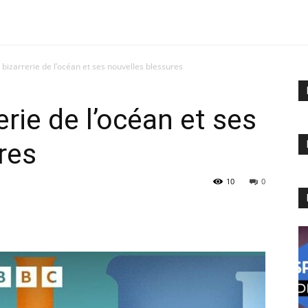
 bizarrerie de l’océan et ses nouvelles blessures
erie de l’océan et ses
res
10
0