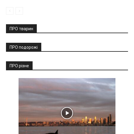
ПРО тварин
ПРО подорожі
ПРО різне