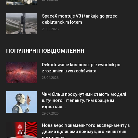
SpaceX montuje V3 i tankuje go przed
debiutanckim lotem
21.05.2026
ПОПУЛЯРНІ ПОВІДОМЛЕННЯ
Dekodowanie kosmosu: przewodnik po
zrozumieniu wszechświata
28.04.2026
Чим більш просунутими стають моделі
штучного інтелекту, тим краще їм
вдається...
29.07.2025
Нова версія знаменитого експерименту з
двома щілинами показує, що Ейнштейн
помилявся...