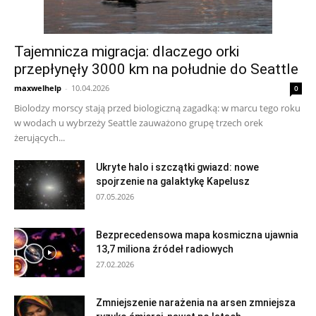
Tajemnicza migracja: dlaczego orki
przepłynęły 3000 km na południe do Seattle
maxwelhelp
-
10.04.2026
0
Biolodzy morscy stają przed biologiczną zagadką: w marcu tego roku
w wodach u wybrzeży Seattle zauważono grupę trzech orek
żerujących...
Ukryte halo i szczątki gwiazd: nowe
spojrzenie na galaktykę Kapelusz
07.05.2026
Bezprecedensowa mapa kosmiczna ujawnia
13,7 miliona źródeł radiowych
27.02.2026
Zmniejszenie narażenia na arsen zmniejsza