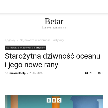
Betar
багато цікавого
додому
Najnowsze wiadomości i artykuły
Najnowsze wiadomości i artykuły
Starożytna dziwność oceanu
i jego nowe rany
по
maxwelhelp
-
23.05.2026
20
0