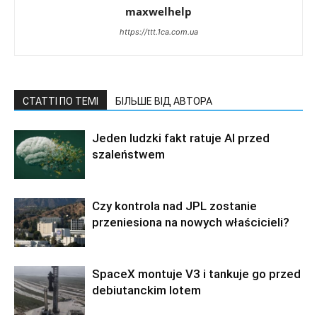
maxwelhelp
https://ttt.1ca.com.ua
СТАТТІ ПО ТЕМІ
БІЛЬШЕ ВІД АВТОРА
Jeden ludzki fakt ratuje AI przed
szaleństwem
Czy kontrola nad JPL zostanie
przeniesiona na nowych właścicieli?
SpaceX montuje V3 i tankuje go przed
debiutanckim lotem