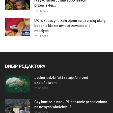
ryzyko śmierci, nawet po latach
przewlekłej...
18.11.2025
UK rozpoczyna zakrojone na szeroką skalę
badania blokerów dojrzewania dla
młodych...
23.11.2025
ВИБІР РЕДАКТОРА
Jeden ludzki fakt ratuje AI przed
szaleństwem
23.05.2026
Czy kontrola nad JPL zostanie przeniesiona
na nowych właścicieli?
23.05.2026