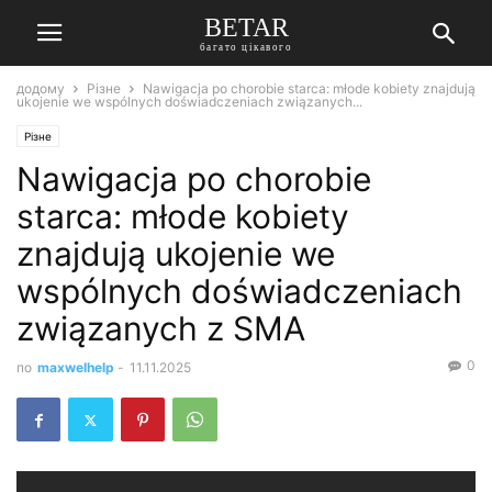
BETAR
багато цікавого
додому
Різне
Nawigacja po chorobie starca: młode kobiety znajdują
ukojenie we wspólnych doświadczeniach związanych...
Різне
Nawigacja po chorobie
starca: młode kobiety
znajdują ukojenie we
wspólnych doświadczeniach
związanych z SMA
0
по
maxwelhelp
-
11.11.2025