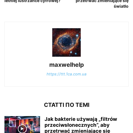
letniej lustrzance cyfrowej?
przetrwać zmieniające się
światło
maxwelhelp
https://ttt.1ca.com.ua
СТАТТІ ПО ТЕМІ
Jak bakterie używają „filtrów
przeciwsłonecznych”, aby
przetrwać zmieniające się