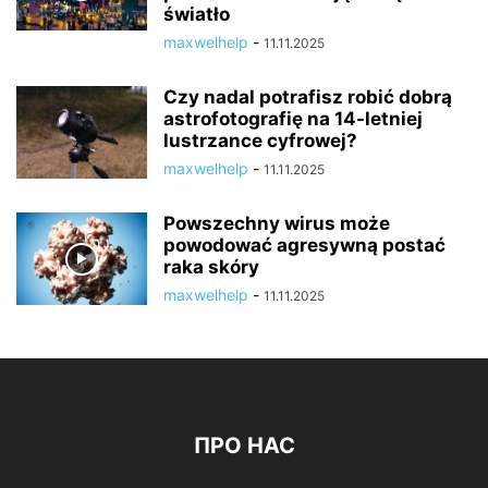
światło
maxwelhelp
-
11.11.2025
Czy nadal potrafisz robić dobrą
astrofotografię na 14-letniej
lustrzance cyfrowej?
maxwelhelp
-
11.11.2025
Powszechny wirus może
powodować agresywną postać
raka skóry
maxwelhelp
-
11.11.2025
ПРО НАС