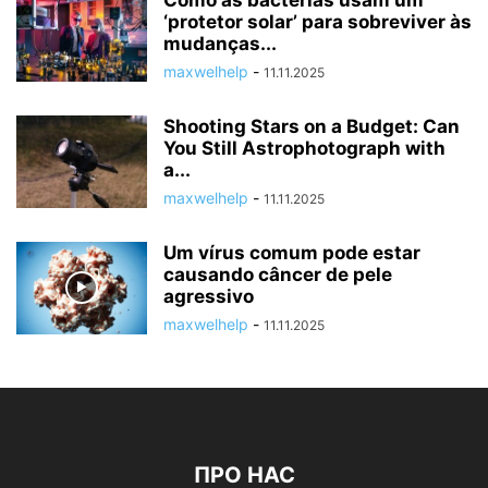
‘protetor solar’ para sobreviver às
mudanças...
maxwelhelp
-
11.11.2025
Shooting Stars on a Budget: Can
You Still Astrophotograph with
a...
maxwelhelp
-
11.11.2025
Um vírus comum pode estar
causando câncer de pele
agressivo
maxwelhelp
-
11.11.2025
ПРО НАС