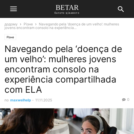
BETAR
багато цікавого
додому
Різне
Navegando pela ‘doença de um velho’: mulheres
jovens encontram consolo na experiência...
Різне
Navegando pela ‘doença de
um velho’: mulheres jovens
encontram consolo na
experiência compartilhada
com ELA
0
по
maxwelhelp
-
11.11.2025