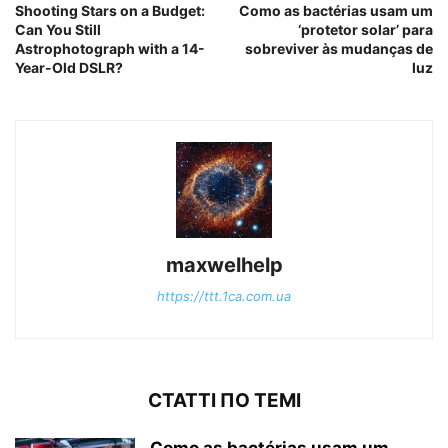
Shooting Stars on a Budget:
Como as bactérias usam um
Can You Still
‘protetor solar’ para
Astrophotograph with a 14-
sobreviver às mudanças de
Year-Old DSLR?
luz
maxwelhelp
https://ttt.1ca.com.ua
СТАТТІ ПО ТЕМІ
Como as bactérias usam um