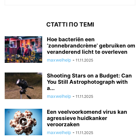
СТАТТІ ПО ТЕМІ
Hoe bacteriën een
‘zonnebrandcrème’ gebruiken om
veranderend licht te overleven
maxwelhelp
-
11.11.2025
Shooting Stars on a Budget: Can
You Still Astrophotograph with
a...
maxwelhelp
-
11.11.2025
Een veelvoorkomend virus kan
agressieve huidkanker
veroorzaken
maxwelhelp
-
11.11.2025