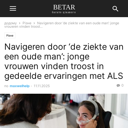
BETAR
багато цікавого
додому
Різне
Navigeren door ‘de ziekte van een oude man’: jonge
vrouwen vinden troost...
Різне
Navigeren door ‘de ziekte van
een oude man’: jonge
vrouwen vinden troost in
gedeelde ervaringen met ALS
0
по
maxwelhelp
-
11.11.2025