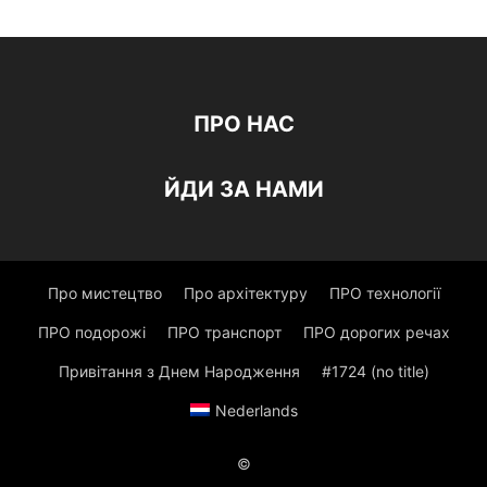
ПРО НАС
ЙДИ ЗА НАМИ
Про мистецтво
Про архітектуру
ПРО технології
ПРО подорожі
ПРО транспорт
ПРО дорогих речах
Привітання з Днем Народження
#1724 (no title)
Nederlands
©