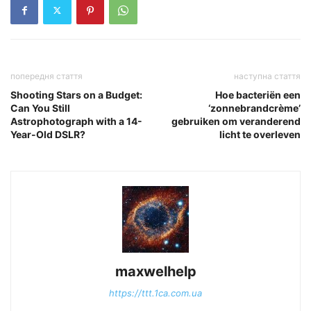
попередня стаття
наступна стаття
Shooting Stars on a Budget:
Hoe bacteriën een
Can You Still
‘zonnebrandcrème’
Astrophotograph with a 14-
gebruiken om veranderend
Year-Old DSLR?
licht te overleven
maxwelhelp
https://ttt.1ca.com.ua