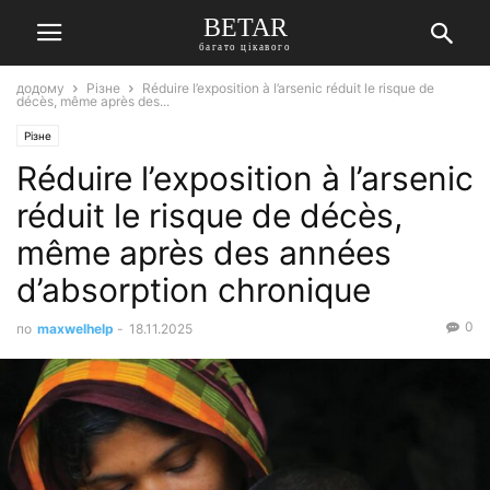
BETAR
багато цікавого
додому
Різне
Réduire l’exposition à l’arsenic réduit le risque de
décès, même après des...
Різне
Réduire l’exposition à l’arsenic
réduit le risque de décès,
même après des années
d’absorption chronique
0
по
maxwelhelp
-
18.11.2025