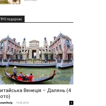
ПРО подорожі
итайська Венеція – Далянь (4
ото)
xwelhelp
-
14.09.2018
0