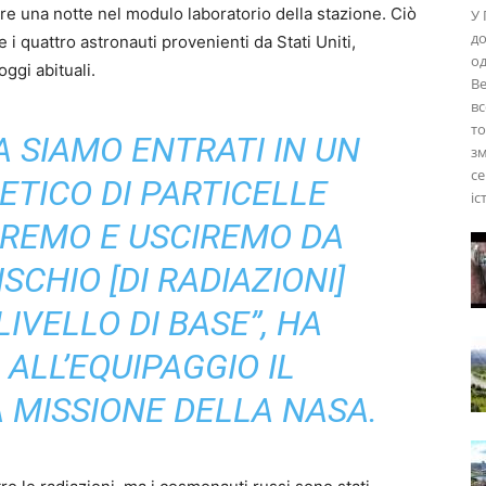
ere una notte nel modulo laboratorio della stazione. Ciò
У 
до
i quattro astronauti provenienti da Stati Uniti,
од
ggi abituali.
Ве
вс
то
 SIAMO ENTRATI IN UN
з
се
TICO DI PARTICELLE
іс
EREMO E USCIREMO DA
SCHIO [DI RADIAZIONI]
IVELLO DI BASE”, HA
ALL’EQUIPAGGIO IL
 MISSIONE DELLA NASA.