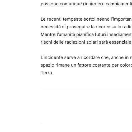
possono comunque richiedere cambiamenti t
Le recenti tempeste sottolineano l’importanz
necessità di proseguire la ricerca sulla radi
Mentre l’umanità pianifica futuri insediamen
rischi delle radiazioni solari sarà essenziale
L’incidente serve a ricordare che, anche in m
spazio rimane un fattore costante per coloro
Terra.