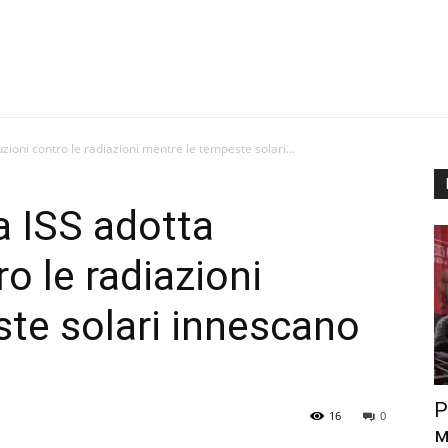
zioni contro le radiazioni mentre le tempeste solari...
a ISS adotta
o le radiazioni
te solari innescano
Р
16
0
м