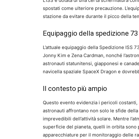
L’ISS è dotata di una certa schermatura cont
spostati come ulteriore precauzione. L’equip
stazione da evitare durante il picco della t
Equipaggio della spedizione 73
L’attuale equipaggio della Spedizione ISS 7
Jonny Kim e Zena Cardman, nonché l’astrona
astronauti statunitensi, giapponesi e canades
navicella spaziale SpaceX Dragon e dovrebbe
Il contesto più ampio
Questo evento evidenzia i pericoli costanti, 
astronauti affrontano non solo le sfide della
imprevedibili dell’attività solare. Mentre l
superficie del pianeta, quelli in orbita sono 
apparecchiature per il monitoraggio delle ra