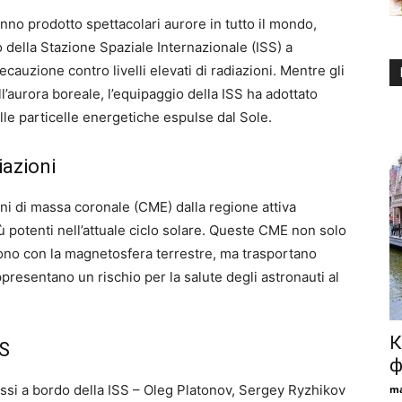
nno prodotto spettacolari aurore in tutto il mondo,
 della Stazione Spaziale Internazionale (ISS) a
cauzione contro livelli elevati di radiazioni. Mentre gli
l’aurora boreale, l’equipaggio della ISS ha adottato
lle particelle energetiche espulse dal Sole.
iazioni
oni di massa coronale (CME) dalla regione attiva
 potenti nell’attuale ciclo solare. Queste CME non solo
no con la magnetosfera terrestre, ma trasportano
ppresentano un rischio per la salute degli astronauti al
.
К
SS
ф
russi a bordo della ISS – Oleg Platonov, Sergey Ryzhikov
ma