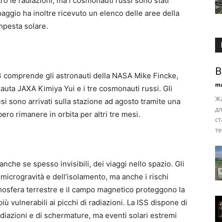
ro le radiazioni, ma i cosmonauti russi sono stati
aggio ha inoltre ricevuto un elenco delle aree della
empesta solare.
В
3 comprende gli astronauti della NASA Mike Fincke,
ma
uta JAXA Kimiya Yui e i tre cosmonauti russi. Gli
Жа
i sono arrivati ​​sulla stazione ad agosto tramite una
дл
ro rimanere in orbita per altri tre mesi.
ст
те
anche se spesso invisibili, dei viaggi nello spazio. Gli
 microgravità e dell’isolamento, ma anche i rischi
’atmosfera terrestre e il campo magnetico proteggono la
più vulnerabili ai picchi di radiazioni. La ISS dispone di
diazioni e di schermature, ma eventi solari estremi