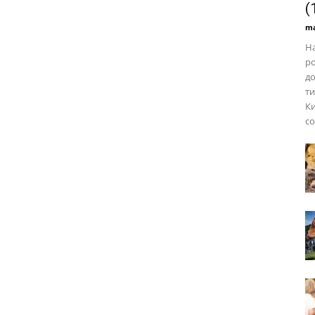
(
ma
На
ро
до
ти
Ки
со