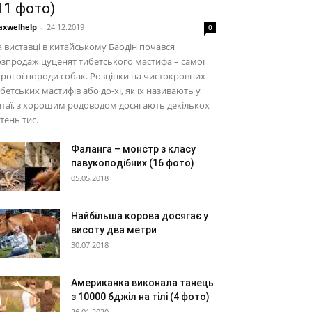
11 фото)
xwelhelp
-
24.12.2019
0
 виставці в китайському Баодін почався
зпродаж цуценят тибетського мастифа – самої
рогої породи собак. Розцінки на чистокровних
бетських мастифів або до-хі, як їх називають у
таї, з хорошим родоводом досягають декількох
тень тис.
Фаланга – монстр з класу
павукоподібних (16 фото)
05.05.2018
Найбільша корова досягає у
висоту два метри
30.07.2018
Американка виконала танець
з 10000 бджіл на тілі (4 фото)
26.01.2020