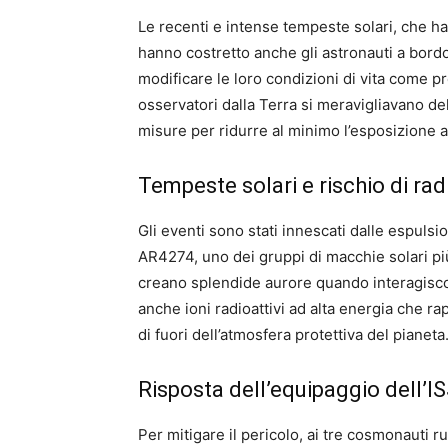
Le recenti e intense tempeste solari, che ha
hanno costretto anche gli astronauti a bordo
modificare le loro condizioni di vita come pre
osservatori dalla Terra si meravigliavano del
misure per ridurre al minimo l’esposizione a
Tempeste solari e rischio di rad
Gli eventi sono stati innescati dalle espulsi
AR4274, uno dei gruppi di macchie solari più
creano splendide aurore quando interagisco
anche ioni radioattivi ad alta energia che ra
di fuori dell’atmosfera protettiva del pianeta
Risposta dell’equipaggio dell’I
Per mitigare il pericolo, ai tre cosmonauti 