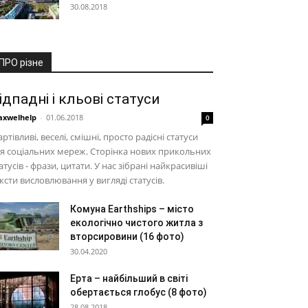
30.08.2018
ПРО різне
ідпадні і кльові статуси
xwelhelp
-
01.06.2018
0
ртівливі, веселі, смішні, просто радісні статуси
я соціальних мереж. Сторінка нових прикольних
атусів - фрази, цитати. У нас зібрані найкрасивіші
ксти висловлювання у вигляді статусів.
Комуна Earthships – місто
екологічно чистого житла з
вторсировини (16 фото)
30.04.2020
Ерта – найбільший в світі
обертається глобус (8 фото)
28.08.2018