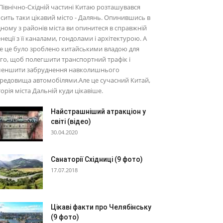
Північно-Східній частині Китаю розташувався
сить таки цікавий місто - Далянь. Опинившись в
ному з районів міста ви опинитеся в справжній
неції з її каналами, гондолами і архітектурою. А
е це було зроблено китайськими владою для
го, щоб полегшити транспортний трафік і
меншити забруднення навколишнього
редовища автомобілями.Але це сучасний Китай,
торія міста Дальній куди цікавіше.
Найстрашніший атракціон у
світі (відео)
30.04.2020
Санаторії Східниці (9 фото)
17.07.2018
Цікаві факти про Челябінську
(9 фото)