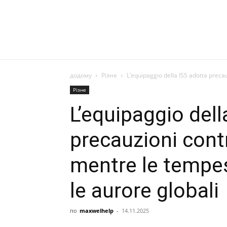
додому
Різне
L’equipaggio della ISS adotta precau
Різне
L’equipaggio dell
precauzioni contr
mentre le tempes
le aurore globali
по
maxwelhelp
-
14.11.2025