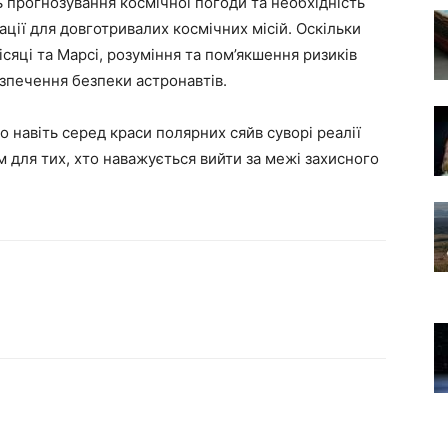
прогнозування космічної погоди та необхідність
ції для довготривалих космічних місій. Оскільки
сяці та Марсі, розуміння та пом’якшення ризиків
езпечення безпеки астронавтів.
 навіть серед краси полярних сяйв суворі реалії
для тих, хто наважується вийти за межі захисного