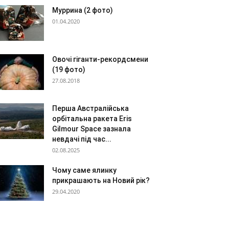
Муррина (2 фото)
01.04.2020
Овочі гіганти-рекордсмени
(19 фото)
27.08.2018
Перша Австралійська
орбітальна ракета Eris
Gilmour Space зазнала
невдачі під час...
02.08.2025
Чому саме ялинку
прикрашають на Новий рік?
29.04.2020