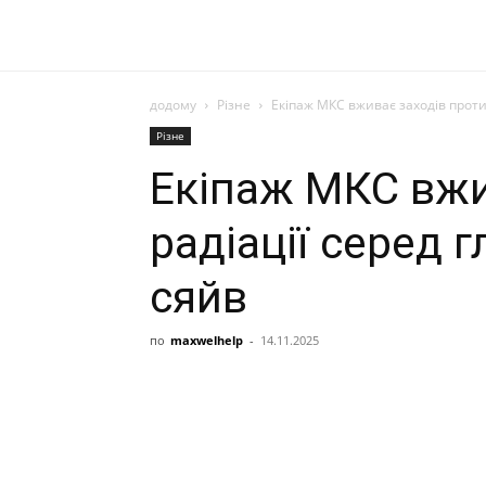
додому
Різне
Екіпаж МКС вживає заходів проти
Різне
Екіпаж МКС вжи
радіації серед 
сяйв
по
maxwelhelp
-
14.11.2025