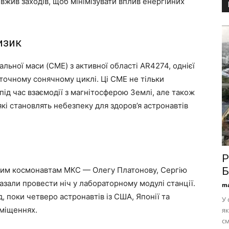
вжив заходів, щоб мінімізувати вплив енергійних
изик
ьної маси (CME) з активної області AR4274, однієї
точному сонячному циклі. Ці CME не тільки
ід час взаємодії з магнітосферою Землі, але також
 які становлять небезпеку для здоров’я астронавтів
Р
ким космонавтам МКС — Олегу Платонову, Сергію
Б
зали провести ніч у лабораторному модулі станції.
ma
, поки четверо астронавтів із США, Японії та
У 
иміщеннях.
як
см