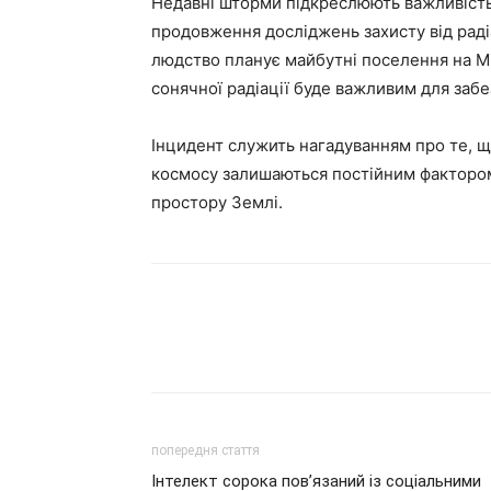
Недавні шторми підкреслюють важливість 
продовження досліджень захисту від радіа
людство планує майбутні поселення на Мі
сонячної радіації буде важливим для заб
Інцидент служить нагадуванням про те, що
космосу залишаються постійним фактором 
простору Землі.
попередня стаття
Інтелект сорока пов’язаний із соціальними