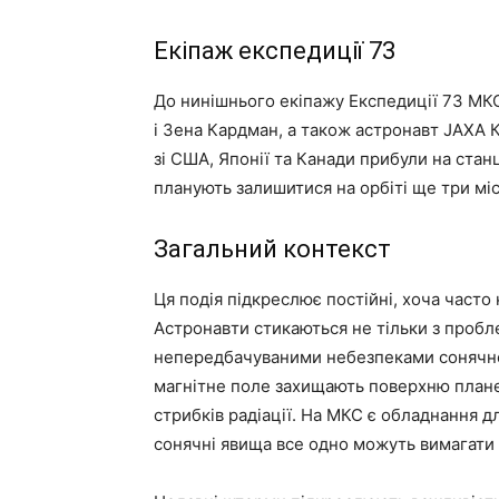
Екіпаж експедиції 73
До нинішнього екіпажу Експедиції 73 МК
і Зена Кардман, а також астронавт JAXA К
зі США, Японії та Канади прибули на стан
планують залишитися на орбіті ще три міс
Загальний контекст
Ця подія підкреслює постійні, хоча част
Астронавти стикаються не тільки з пробле
непередбачуваними небезпеками сонячної 
магнітне поле захищають поверхню планети
стрибків радіації. На МКС є обладнання дл
сонячні явища все одно можуть вимагати 