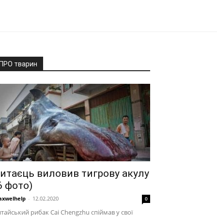
ПРО тварин
итаєць виловив тигрову акулу
6 фото)
xwelhelp
-
12.02.2020
0
тайський рибак Cai Chengzhu спіймав у свої