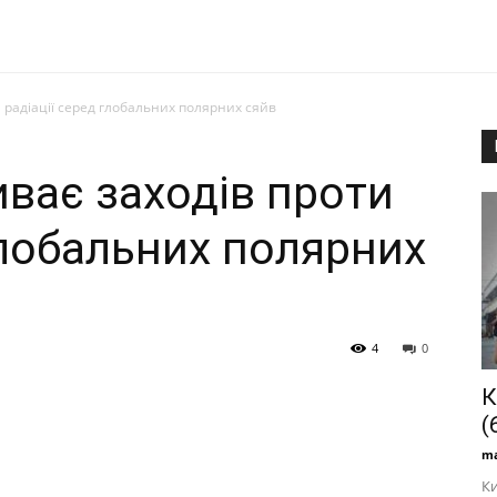
 радіації серед глобальних полярних сяйв
ває заходів проти
глобальних полярних
4
0
К
(
ma
Ки