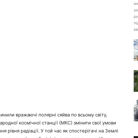
ме
за
ри
пі
єв
чинили вражаючі полярні сяйва по всьому світу,
родної космічної станції (МКС) змінити свої умови
я рівня радіації. У той час як спостерігачі на Землі