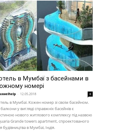
отель в Мумбаї з басейнами в
ожному номері
xwelhelp
-
12.05.2018
0
тель в Мумбаї. Кожен номер зі своїм басейном.
 балкони у вигляді справжніх басейнів є
стиною нового житлового комплексу під назвою
uaria Grande towers apartment, спроектованого
я будівництва в Мумбаї, Індія.