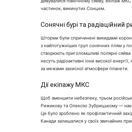
дивувалися північному сяйву, екіпаж МКС 
частинок, викинутих Сонцем.
Сонячні бурі та радіаційний р
Шторми були спричинені викидами коронал
з найпотужніших груп сонячних плям у по
створюють приголомшливі полярні сяйва п
несуть радіоактивні іони високої енергії,
за межами захисної атмосфери планети.
Дії екіпажу МКС
Щоб зменшити небезпеку, трьом російсь
Рижикову та Олексію Зубрицькому — нака
Це було зроблено як профілактичний захід
Канади залишалися у своїх звичайних пр