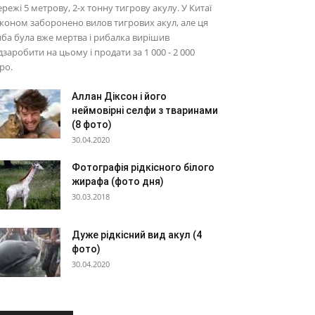
режі 5 метрову, 2-х тонну тигрову акулу. У Китаї
коном заборонено вилов тигрових акул, але ця
ба була вже мертва і рибалка вирішив
дзаробити на цьому і продати за 1 000 - 2 000
ро.
Аллан Діксон і його
неймовірні селфи з тваринами
(8 фото)
30.04.2020
Фотографія рідкісного білого
жирафа (фото дня)
30.03.2018
Дуже рідкісний вид акул (4
фото)
30.04.2020