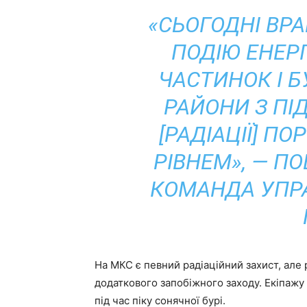
«СЬОГОДНІ ВР
ПОДІЮ ЕНЕР
ЧАСТИНОК І 
РАЙОНИ З ПІ
[РАДІАЦІЇ] П
РІВНЕМ», — П
КОМАНДА УПР
На МКС є певний радіаційний захист, але 
додаткового запобіжного заходу. Екіпажу 
під час піку сонячної бурі.