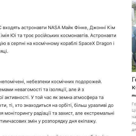
С входять астронавти NASA Майк Фінке, Джонні Кім
імія Юі та троє російських космонавтів. Астронавти
цію в серпні на космічному кораблі SpaceX Dragon і
яці.
Г
о непомічені, небезпеки космічних подорожей.
к
мами невагомості та ізоляції, але й з
ma
активності. У той час як земна атмосфера та
Го
, ті, хто знаходиться на орбіті, більш уразливі до
Ці
я моніторингу радіації та захист, але екстремальні
ча
тимчасових змін у розпорядку дня екіпажу.
Aq
дл