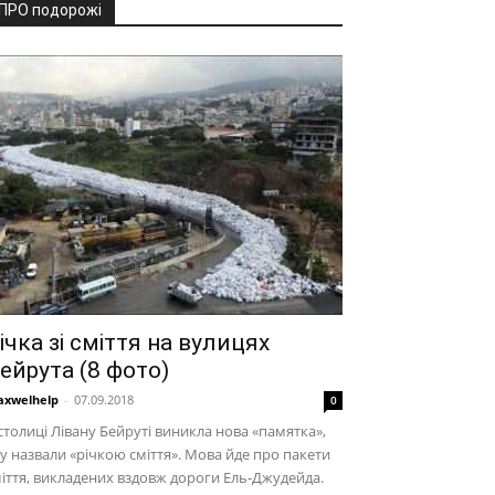
ПРО подорожі
ічка зі сміття на вулицях
ейрута (8 фото)
xwelhelp
-
07.09.2018
0
столиці Лівану Бейруті виникла нова «памятка»,
у назвали «річкою сміття». Мова йде про пакети
іття, викладених вздовж дороги Ель-Джудейда.