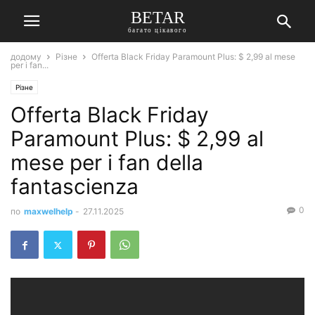
BETAR
багато цікавого
додому
Різне
Offerta Black Friday Paramount Plus: $ 2,99 al mese
per i fan...
Різне
Offerta Black Friday
Paramount Plus: $ 2,99 al
mese per i fan della
fantascienza
0
по
maxwelhelp
-
27.11.2025