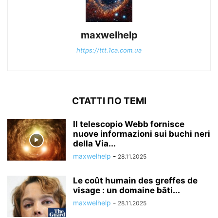
maxwelhelp
https://ttt.1ca.com.ua
СТАТТІ ПО ТЕМІ
Il telescopio Webb fornisce
nuove informazioni sui buchi neri
della Via...
maxwelhelp
-
28.11.2025
Le coût humain des greffes de
visage : un domaine bâti...
maxwelhelp
-
28.11.2025