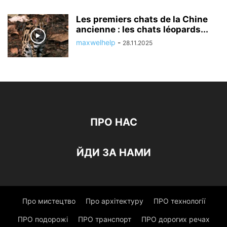
Les premiers chats de la Chine
ancienne : les chats léopards...
maxwelhelp
-
28.11.2025
ПРО НАС
ЙДИ ЗА НАМИ
Про мистецтво
Про архітектуру
ПРО технології
ПРО подорожі
ПРО транспорт
ПРО дорогих речах