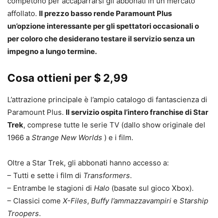
competono per accaparrarsi gli abbonati in un mercato
affollato.
Il prezzo basso rende Paramount Plus
un’opzione interessante per gli spettatori occasionali o
per coloro che desiderano testare il servizio senza un
impegno a lungo termine.
Cosa ottieni per $ 2,99
L’attrazione principale è l’ampio catalogo di fantascienza di
Paramount Plus.
Il servizio ospita l’intero franchise di Star
Trek
, comprese tutte le serie TV (dallo show originale del
1966 a
Strange New Worlds
) e i film.
Oltre a Star Trek, gli abbonati hanno accesso a:
– Tutti e sette i film di
Transformers
.
– Entrambe le stagioni di
Halo
(basate sul gioco Xbox).
– Classici come
X-Files
,
Buffy l’ammazzavampiri
e
Starship
Troopers
.