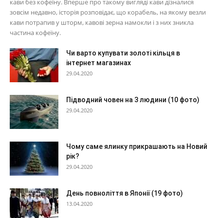
кави без кофеїну. Вперше про такому вигляді кави дізналися
зовсім недавно, історія розповідає, що корабель, на якому везли
кави потрапив у шторм, кавові зерна намокли і з них зникла
частина кофеїну.
Чи варто купувати золоті кільця в
інтернет магазинах
29.04.2020
Підводний човен на 3 людини (10 фото)
29.04.2020
Чому саме ялинку прикрашають на Новий
рік?
29.04.2020
День повноліття в Японії (19 фото)
13.04.2020