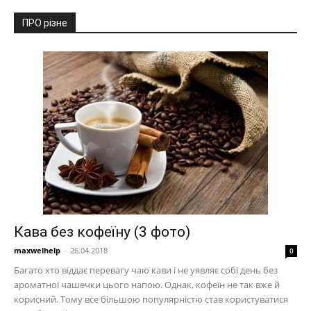
ПРО різне
Кава без кофеїну (3 фото)
maxwelhelp
-
26.04.2018
0
Багато хто віддає перевагу чаю кави і не уявляє собі день без
ароматної чашечки цього напою. Однак, кофеїн не так вже й
корисний. Тому все більшою популярністю став користуватися