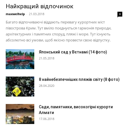
Найкращий відпочинок
maxwelhelp
-
21.03.2018
0
Багато відпочиваючі віддають перевагу курортних міст
півострова Крим. Тут вміло поєднується гармонія природи,
архітектурних і памятних споруд, пляжі і море. Тут існують
абсолютно всі умови, щоб якісно провести свою відпустку.
Японський сад у Вєтнамі (14 фото)
21.05.2018
8 найнебезпечніших пляжів світу (8 фото)
28.04.2020
Сади, памятники, високогірні курорти
Алмати
17.06.2018