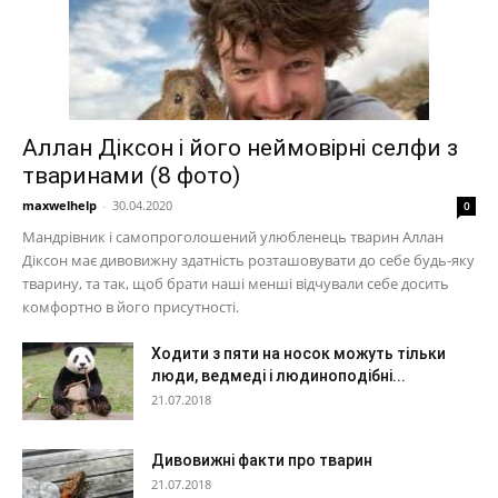
Аллан Діксон і його неймовірні селфи з
тваринами (8 фото)
maxwelhelp
-
30.04.2020
0
Мандрівник і самопроголошений улюбленець тварин Аллан
Діксон має дивовижну здатність розташовувати до себе будь-яку
тварину, та так, щоб брати наші менші відчували себе досить
комфортно в його присутності.
Ходити з пяти на носок можуть тільки
люди, ведмеді і людиноподібні...
21.07.2018
Дивовижні факти про тварин
21.07.2018