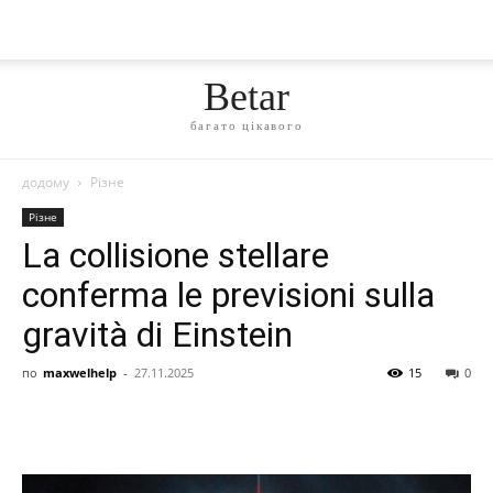
Betar
багато цікавого
додому
Різне
Різне
La collisione stellare
conferma le previsioni sulla
gravità di Einstein
по
maxwelhelp
-
27.11.2025
15
0