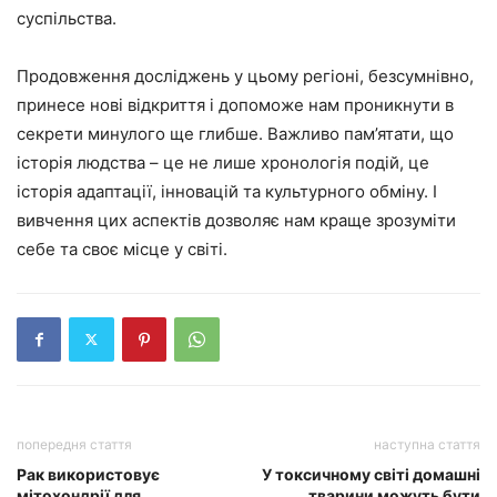
суспільства.
Продовження досліджень у цьому регіоні, безсумнівно,
принесе нові відкриття і допоможе нам проникнути в
секрети минулого ще глибше. Важливо пам’ятати, що
історія людства – це не лише хронологія подій, це
історія адаптації, інновацій та культурного обміну. І
вивчення цих аспектів дозволяє нам краще зрозуміти
себе та своє місце у світі.
попередня стаття
наступна стаття
Рак використовує
У токсичному світі домашні
мітохондрії для
тварини можуть бути