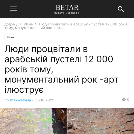
BETAR
багато цікавого
додому
Різне
Люди процвітали в арабській пустелі 12 000 років
тому, монументальний рок -арт...
Різне
Люди процвітали в
арабській пустелі 12 000
років тому,
монументальний рок -арт
ілюструє
0
по
maxwelhelp
-
05.10.2025