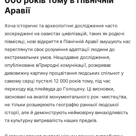
000 років тому в Північній
Аравії
Хоча історичні та археологічні дослідження часто
зосереджені на оазистах цивілізацій, таких як родючі
півмісяці, нові відкриття в Північній Аравії змушують нас
переглянути своє розуміння адаптації людини до
екстремальних умов. Нещодавнє дослідження,
опубліковане в
Природні комунікації
, розкриває
дивовижну картину процвітання людських спільнот у
самому серці пустелі 12 000 років тому, під час
переходу від плейвуда до Голоцену. Ці висновки,
засновані на аналізі монументального рок -мистецтва,
не тільки розширюють географію ранньої людської
історії, але й демонструють неймовірну винахідливість
та культурну витривалість наших предків.