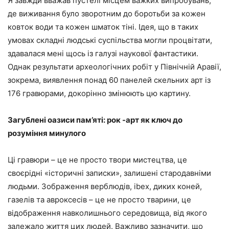
Я завжди вважав пустелі місцем важких випробувань,
де виживання було зворотним до боротьби за кожен
ковток води та кожен шматок тіні. Ідея, що в таких
умовах складні людські суспільства могли процвітати,
здавалася мені щось із галузі наукової фантастики.
Однак результати археологічних робіт у Північній Аравії,
зокрема, виявлення понад 60 панелей скельних арт із
176 гравюрами, докорінно змінюють цю картину.
Загублені оазиси пам’яті: рок -арт як ключ до
розуміння минулого
Ці гравюри – це не просто твори мистецтва, це
своєрідні «історичні записки», залишені стародавніми
людьми. Зображення верблюдів, ibex, диких коней,
газелів та авроксесів – це не просто тварини, це
відображення навколишнього середовища, від якого
залежало життя цих людей. Важливо зазначити, що