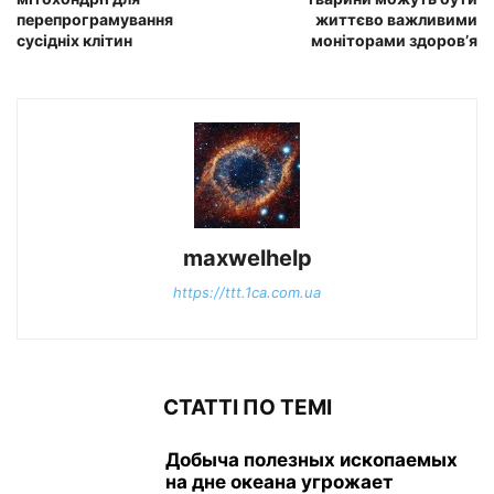
перепрограмування
життєво важливими
сусідніх клітин
моніторами здоров’я
maxwelhelp
https://ttt.1ca.com.ua
СТАТТІ ПО ТЕМІ
Добыча полезных ископаемых
на дне океана угрожает