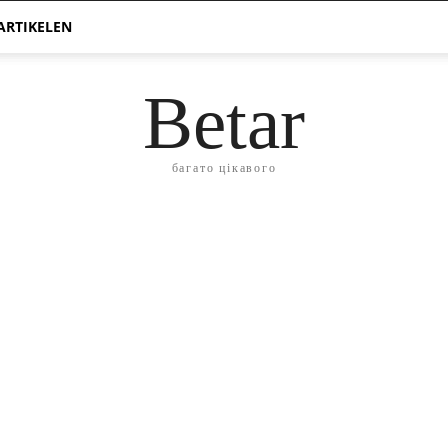
ARTIKELEN
Betar
багато цікавого