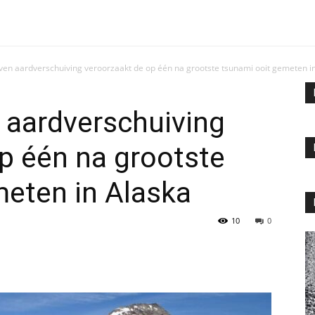
en aardverschuiving veroorzaakt de op één na grootste tsunami ooit gemeten in.
 aardverschuiving
p één na grootste
meten in Alaska
10
0