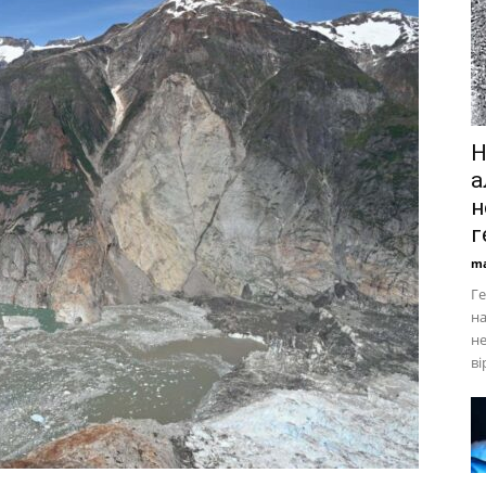
Н
а
н
г
ma
Ге
на
н
ві