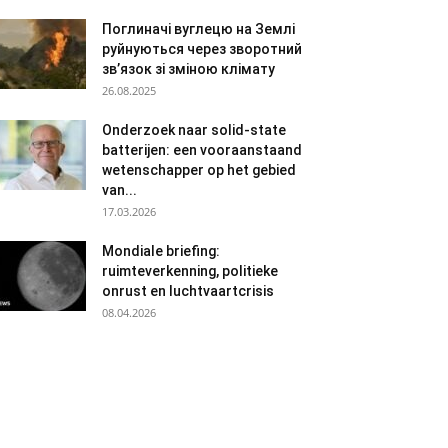
Поглиначі вуглецю на Землі
руйнуються через зворотний
зв’язок зі зміною клімату
26.08.2025
Onderzoek naar solid-state
batterijen: een vooraanstaand
wetenschapper op het gebied
van...
17.03.2026
Mondiale briefing:
ruimteverkenning, politieke
onrust en luchtvaartcrisis
08.04.2026