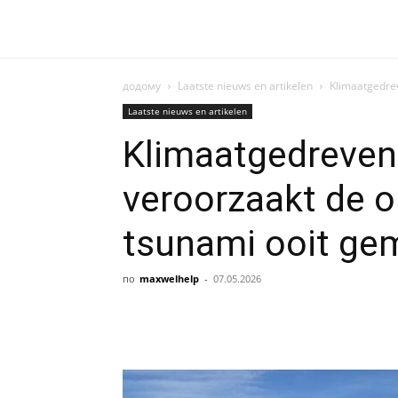
додому
Laatste nieuws en artikelen
Klimaatgedrev
Laatste nieuws en artikelen
Klimaatgedreven
veroorzaakt de o
tsunami ooit ge
по
maxwelhelp
-
07.05.2026