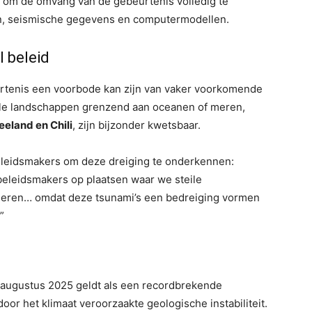
e om de omvang van de gebeurtenis volledig te
en, seismische gegevens en computermodellen.
 beleid
tenis een voorbode kan zijn van vaker voorkomende
eile landschappen grenzend aan oceanen of meren,
eland en Chili
, zijn bijzonder kwetsbaar.
leidsmakers om deze dreiging te onderkennen:
r beleidsmakers op plaatsen waar we steile
meren… omdat deze tsunami’s een bedreiging vormen
”
 augustus 2025 geldt als een recordbrekende
oor het klimaat veroorzaakte geologische instabiliteit.