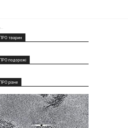
..
ПРО тварин
ПРО подорожі
ПРО різне