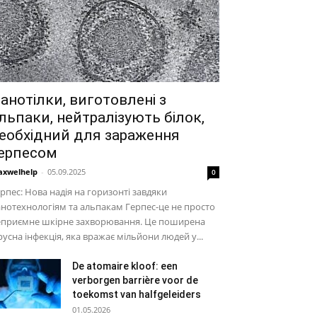
анотілки, виготовлені з
льпаки, нейтралізують білок,
еобхідний для зараження
ерпесом
xwelhelp
-
05.09.2025
0
рпес: Нова надія на горизонті завдяки
нотехнологіям та альпакам Герпес-це не просто
еприємне шкірне захворювання. Це поширена
русна інфекція, яка вражає мільйони людей у...
De atomaire kloof: een
verborgen barrière voor de
toekomst van halfgeleiders
01.05.2026