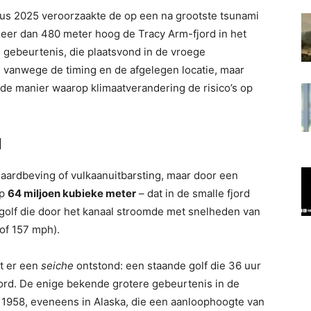
tus 2025 veroorzaakte de op een na grootste tsunami
eer dan 480 meter hoog de Tracy Arm-fjord in het
 gebeurtenis, die plaatsvond in de vroege
vanwege de timing en de afgelegen locatie, maar
 de manier waarop klimaatverandering de risico’s op
l
aardbeving of vulkaanuitbarsting, maar door een
op
64 miljoen kubieke meter
– dat in de smalle fjord
golf die door het kanaal stroomde met snelheden van
of 157 mph).
t er een
seiche
ontstond: een staande golf die 36 uur
jord. De enige bekende grotere gebeurtenis in de
t 1958, eveneens in Alaska, die een aanloophoogte van