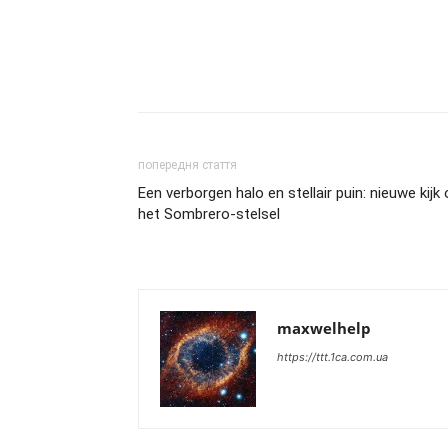
попередня стаття
Een verborgen halo en stellair puin: nieuwe kijk
het Sombrero-stelsel
maxwelhelp
https://ttt.1ca.com.ua