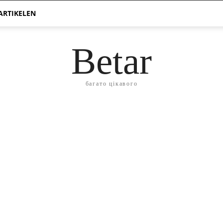
ARTIKELEN
Betar
багато цікавого