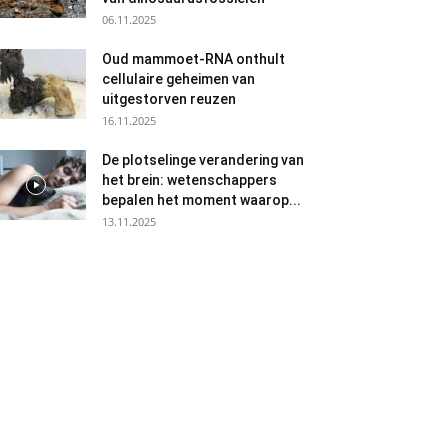
06.11.2025
Oud mammoet-RNA onthult
cellulaire geheimen van
uitgestorven reuzen
16.11.2025
De plotselinge verandering van
het brein: wetenschappers
bepalen het moment waarop...
13.11.2025