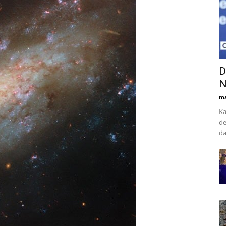
D
N
ma
Ka
de
da