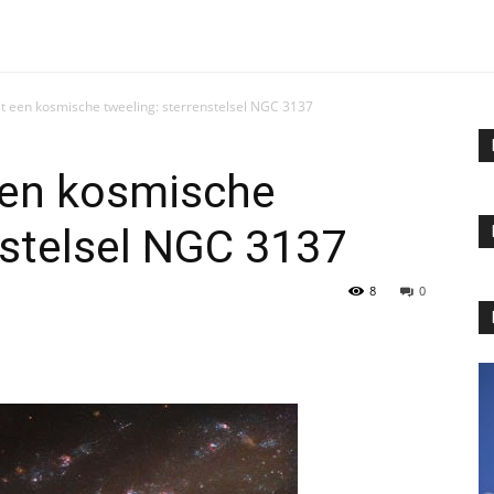
t een kosmische tweeling: sterrenstelsel NGC 3137
een kosmische
nstelsel NGC 3137
8
0