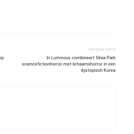
наступна стаття
 op
In
Luminous
combineert Silvia Park
sciencefictionhorror met lichaamshorror in een
dystopisch Korea