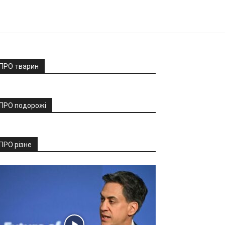
ПРО тварин
ПРО подорожі
ПРО різне