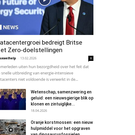
atacentergroei bedreigt Britse
et Zero-doelstellingen
xwelhelp
-
13.02.2026
0
merleden uiten hun bezorgdheid over het feit dat
 snelle uitbreiding van energie-intensieve
tacenters niet voldoende is verwerkt in de...
Wetenschap, samenzwering en
geluid: een nieuwsgierige blik op
klonen en zintuiglijke...
18.04.2026
Oranje korstmossen: een nieuw
hulpmiddel voor het opgraven
van dinosaurusfossielen