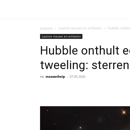
додому
Laatste nieuws en artikelen
Hubble onthul
Laatste nieuws en artikelen
Hubble onthult 
tweeling: sterre
по
maxwelhelp
-
07.05.2026