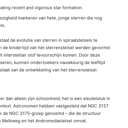
icating recent and vigorous star formation.
ezigheid markeren van hete, jonge sterren die nog
ls.
at de evolutie van sterren in spiraalstelsels te
in de kindertijd van het sterrenstelsel werden gevormd
 interstellair stof tevoorschijn komen. Door deze
yseren, kunnen onderzoekers nauwkeurig de leeftijd
staat van de ontwikkeling van het sterrenstelsel.
 dan alleen zijn schoonheid; het is een sleutelstuk in
context. Astronomen hebben vastgesteld dat NGC 3137
aak de NGC 3175-groep genoemd – die de structuur
ze Melkweg en het Andromedastelsel omvat.