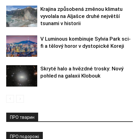
Krajina způsobená změnou klimatu
vyvolala na Aljašce druhé největší
tsunami v historii
V Luminous kombinuje Sylvia Park sci-
fi a tělový horor v dystopické Koreji
Skryté halo a hvězdné trosky: Nový
pohled na galaxii Klobouk
ПРО тварин
ПРО подорожі