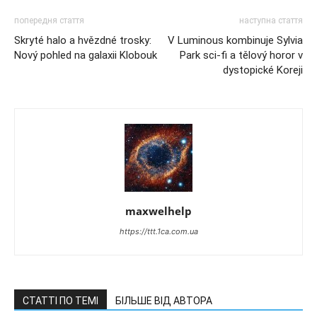
попередня стаття
наступна стаття
Skryté halo a hvězdné trosky:
V Luminous kombinuje Sylvia
Nový pohled na galaxii Klobouk
Park sci-fi a tělový horor v
dystopické Koreji
maxwelhelp
https://ttt.1ca.com.ua
СТАТТІ ПО ТЕМІ
БІЛЬШЕ ВІД АВТОРА