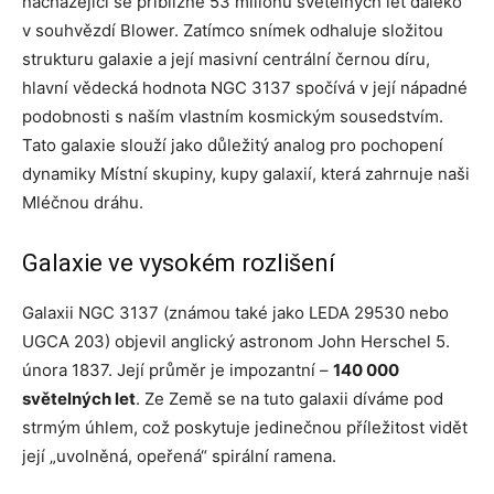
nacházející se přibližně 53 milionů světelných let daleko
v souhvězdí Blower. Zatímco snímek odhaluje složitou
strukturu galaxie a její masivní centrální černou díru,
hlavní vědecká hodnota NGC 3137 spočívá v její nápadné
podobnosti s naším vlastním kosmickým sousedstvím.
Tato galaxie slouží jako důležitý analog pro pochopení
dynamiky Místní skupiny, kupy galaxií, která zahrnuje naši
Mléčnou dráhu.
Galaxie ve vysokém rozlišení
Galaxii NGC 3137 (známou také jako LEDA 29530 nebo
UGCA 203) objevil anglický astronom John Herschel 5.
února 1837. Její průměr je impozantní –
140 000
světelných let
. Ze Země se na tuto galaxii díváme pod
strmým úhlem, což poskytuje jedinečnou příležitost vidět
její „uvolněná, opeřená“ spirální ramena.