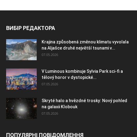
ВИБІР РЕДАКТОРА
Krajina způsobená změnou klimatu vyvolala
na Aljašce druhé největší tsunami v...
07.05.2026
V Luminous kombinuje Sylvia Park sci-fi a
tělový horor v dystopické...
07.05.2026
Skryté halo a hvězdné trosky: Nový pohled
na galaxii Klobouk
07.05.2026
ПОПУЛЯРНІ ПОВІДОМЛЕННЯ