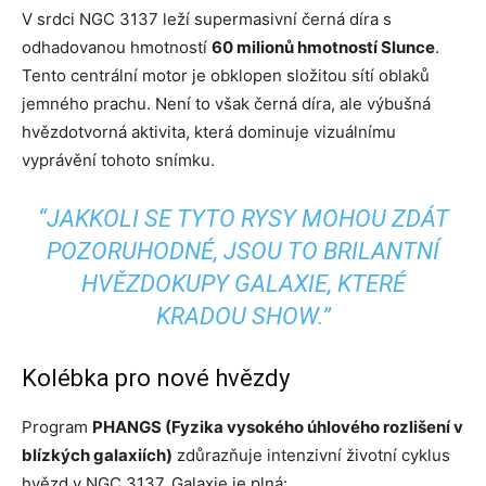
V srdci NGC 3137 leží supermasivní černá díra s
odhadovanou hmotností
60 milionů hmotností Slunce
.
Tento centrální motor je obklopen složitou sítí oblaků
jemného prachu. Není to však černá díra, ale výbušná
hvězdotvorná aktivita, která dominuje vizuálnímu
vyprávění tohoto snímku.
“JAKKOLI SE TYTO RYSY MOHOU ZDÁT
POZORUHODNÉ, JSOU TO BRILANTNÍ
HVĚZDOKUPY GALAXIE, KTERÉ
KRADOU SHOW.”
Kolébka pro nové hvězdy
Program
PHANGS (Fyzika vysokého úhlového rozlišení v
blízkých galaxiích)
zdůrazňuje intenzivní životní cyklus
hvězd v NGC 3137. Galaxie je plná: