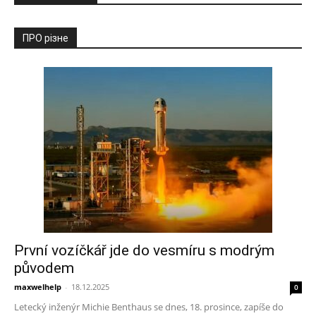
ПРО різне
První vozíčkář jde do vesmíru s modrým
původem
maxwelhelp
-
18.12.2025
0
Letecký inženýr Michie Benthaus se dnes, 18. prosince, zapíše do