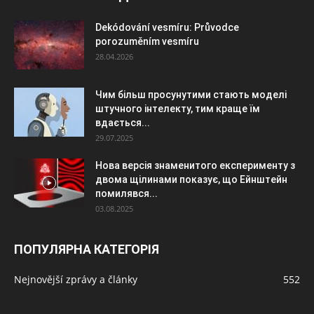
Dekódování vesmíru: Průvodce
porozuměním vesmíru
28.04.2026
Чим більш просунутими стають моделі
штучного інтелекту, тим краще їм
вдається...
29.07.2025
Нова версія знаменитого експерименту з
двома щілинами показує, що Ейнштейн
помилявся...
03.08.2025
ПОПУЛЯРНА КАТЕГОРІЯ
Nejnovější zprávy a články
552