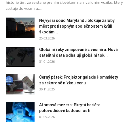
historie tím, že se stane prvním člověkem na invalidním vozíku, který
cestuje do vesmíru....
Nejvyšší soud Marylandu blokuje žaloby
měst proti ropným společnostem kvůli
škodám...
25.03.2026
Globální řeky zmapované z vesmíru: Nová
satelitní data odhalují globální tok...
31.01.2026
Černý pátek: Projektor galaxie Hommkiety
za rekordně nízkou cenu
30.11.2025
Atomová mezera: Skrytá bariéra
polovodičové budoucnosti
01.05.2026