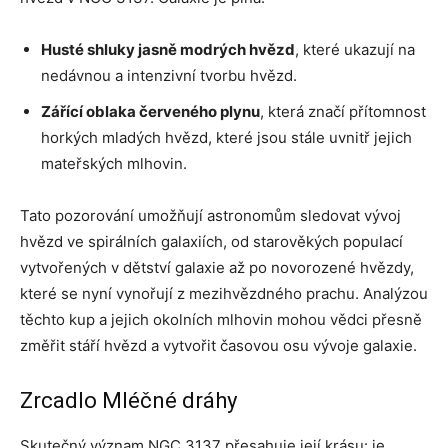
Husté shluky jasně modrých hvězd
, které ukazují na
nedávnou a intenzivní tvorbu hvězd.
Zářící oblaka červeného plynu
, která značí přítomnost
horkých mladých hvězd, které jsou stále uvnitř jejich
mateřských mlhovin.
Tato pozorování umožňují astronomům sledovat vývoj
hvězd ve spirálních galaxiích, od starověkých populací
vytvořených v dětství galaxie až po novorozené hvězdy,
které se nyní vynořují z mezihvězdného prachu. Analýzou
těchto kup a jejich okolních mlhovin mohou vědci přesně
změřit stáří hvězd a vytvořit časovou osu vývoje galaxie.
Zrcadlo Mléčné dráhy
Skutečný význam NGC 3137 přesahuje její krásu: je