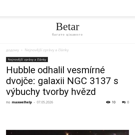
Betar
багато цікавого
додому
Nejnovější zprávy a články
Nejnovější zprávy a články
Hubble odhalil vesmírné
dvojče: galaxii NGC 3137 s
výbuchy tvorby hvězd
по
maxwelhelp
-
07.05.2026
10
0