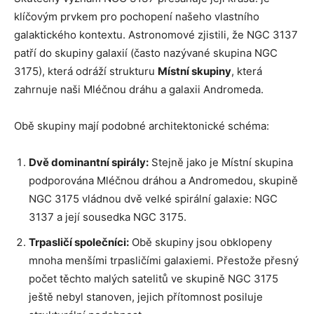
klíčovým prvkem pro pochopení našeho vlastního
galaktického kontextu. Astronomové zjistili, že NGC 3137
patří do skupiny galaxií (často nazývané skupina NGC
3175), která odráží strukturu
Místní skupiny
, která
zahrnuje naši Mléčnou dráhu a galaxii Andromeda.
Obě skupiny mají podobné architektonické schéma:
Dvě dominantní spirály:
Stejně jako je Místní skupina
podporována Mléčnou dráhou a Andromedou, skupině
NGC 3175 vládnou dvě velké spirální galaxie: NGC
3137 a její sousedka NGC 3175.
Trpasličí společníci:
Obě skupiny jsou obklopeny
mnoha menšími trpasličími galaxiemi. Přestože přesný
počet těchto malých satelitů ve skupině NGC 3175
ještě nebyl stanoven, jejich přítomnost posiluje