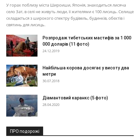
У горах поблизу міста Широиши, Японія, знаходиться лисяча
село Зат, в селі не живуть люди, її жителями є 100 лисиць. Селище
складається з широкого спектру будівель, будинків, обєктів і
святинь для лисиць.
Розпродаж тибетських мастифів за 1 000
000 доларів (11 фото)
24.12.2019
Найбільша корова досягає у висоту два
метри
30.07.2018
Діамантовий каранкс (5 фото)
28.04.2020
ПРО подорожі