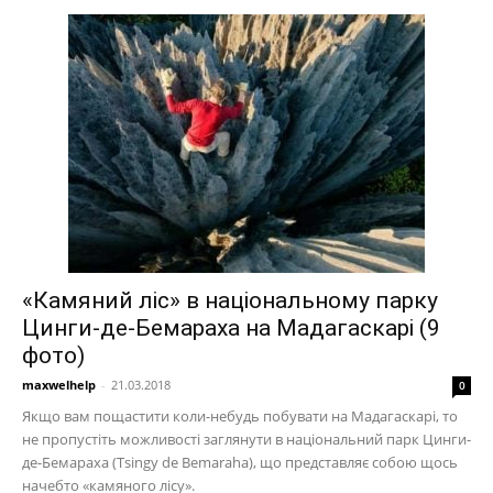
«Камяний ліс» в національному парку
Цинги-де-Бемараха на Мадагаскарі (9
фото)
maxwelhelp
-
21.03.2018
0
Якщо вам пощастити коли-небудь побувати на Мадагаскарі, то
не пропустіть можливості заглянути в національний парк Цинги-
де-Бемараха (Tsingy de Bemaraha), що представляє собою щось
начебто «камяного лісу».