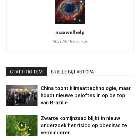
maxwelhelp
https://ttt.1ca.com.ua
СТАТТІ ПО ТЕМІ
БІЛЬШЕ ВІД АВТОРА
China toont klimaattechnologie, maar
houdt nieuwe beloftes in op de top
van Brazilië
Zwarte komijnzaad blijkt in nieuw
onderzoek het risico op obesitas te
verminderen