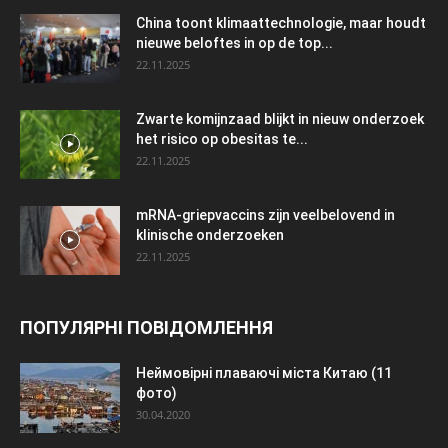
China toont klimaattechnologie, maar houdt
nieuwe beloftes in op de top...
22.11.2025
Zwarte komijnzaad blijkt in nieuw onderzoek
het risico op obesitas te...
22.11.2025
mRNA-griepvaccins zijn veelbelovend in
klinische onderzoeken
22.11.2025
ПОПУЛЯРНІ ПОВІДОМЛЕННЯ
Неймовірні плаваючі міста Китаю (11
фото)
30.04.2020