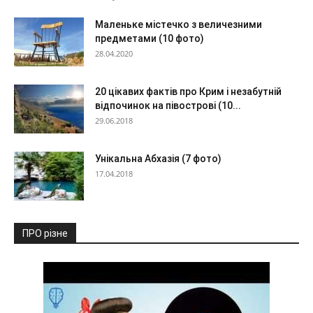
Маленьке містечко з величезними
предметами (10 фото)
28.04.2020
20 цікавих фактів про Крим і незабутній
відпочинок на півострові (10...
29.06.2018
Унікальна Абхазія (7 фото)
17.04.2018
ПРО різне