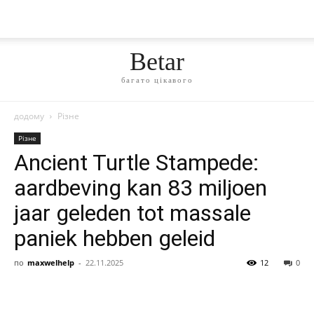
Betar
багато цікавого
додому
Різне
Різне
Ancient Turtle Stampede:
aardbeving kan 83 miljoen
jaar geleden tot massale
paniek hebben geleid
по
maxwelhelp
-
22.11.2025
12
0