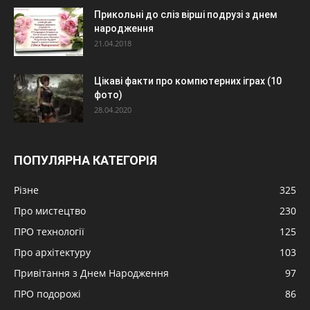
Прикольні до сліз вірші подрузі з днем
народження
21.04.2018
Цікаві факти про компютерних іграх (10
фото)
28.04.2020
ПОПУЛЯРНА КАТЕГОРІЯ
Різне
325
Про мистецтво
230
ПРО технології
125
Про архітектуру
103
Привітання з Днем Народження
97
ПРО подорожі
86