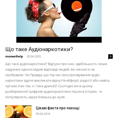
Що таке Аудіонаркотики?
maxwelhelp
-
28.04.2020
0
Що таке аудіонаркотики? Відгуки про них, здебільшого, лише
надумані односкладові відповіді людей, які ніколи їх не
пробували. Чи Правда, що під час прослуховування аудіо
наркотики здатні викликати відчуття ейфорії, радості або навіть
оргазм (так-так, є і така думка!)? Сьогодні ми в цьому
розберемося! Цифрові аудионракотики пішли в історію - їх
популярність зараз близька до нуля.
Цікаві факти про пахощі
09.04.2018