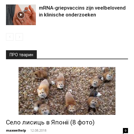
mRNA-griepvaccins zijn veelbelovend
in klinische onderzoeken
ПРО тварин
Село лисиць в Японії (8 фото)
maxwelhelp
-
12.08.2018
0