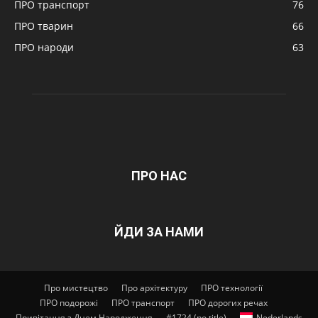
ПРО транспорт
76
ПРО тварин
66
ПРО народи
63
ПРО НАС
ЙДИ ЗА НАМИ
Про мистецтво
Про архітектуру
ПРО технології
ПРО подорожі
ПРО транспорт
ПРО дорогих речах
Привітання з Днем Народження
#1724 (no title)
Nederlands